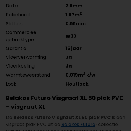
Dikte
2.5mm
2
Pakinhoud
1.87m
Slijtlaag
0.55mm
Commercieel
W33
gebruiktype
Garantie
15 jaar
Vloerverwarming
Ja
Vloerkoeling
Ja
2
Warmteweerstand
0.019m
k/w
Look
Houtlook
Belakos Futuro Visgraat XL 50 plak PVC
– visgraat XL
De
Belakos Futuro Visgraat XL 50 plak PVC
is een
visgraat plak PVC uit de
Belakos Futuro
-collectie.