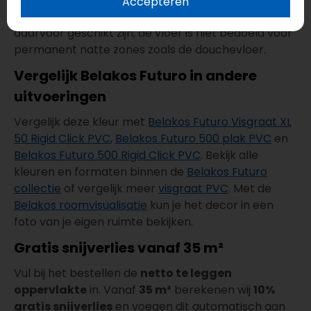
Accepteren
toegepast wanneer de ondergrond en verlijming
daarvoor geschikt zijn; de vloer is niet bedoeld voor
permanent natte zones zoals de douchevloer.
Vergelijk Belakos Futuro in andere
uitvoeringen
Vergelijk deze kleur met
Belakos Futuro Visgraat XL
50 Rigid Click PVC
,
Belakos Futuro 500 plak PVC
en
Belakos Futuro 500 Rigid Click PVC
. Bekijk alle
kleuren en formaten binnen de
Belakos Futuro
collectie
of vergelijk meer
visgraat PVC
. Met de
Belakos roomvisualisatie
kun je het decor in een
foto van je eigen ruimte bekijken.
Gratis snijverlies vanaf 35 m²
Vul bij het bestellen de
netto te leggen
oppervlakte
in. Vanaf
35 m²
berekenen wij
10%
gratis snijverlies
en voegen dit automatisch aan