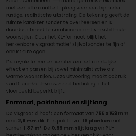
Futuro combineert een natuurgetrouwe eikenlook
met een ultra matte toplaag voor een bijzonder
rustige, realistische uitstraling. De tekening geeft de
ruimte karakter zonder te overheersen en is
daardoor breed te combineren met verschillende
woonstijlen. Door het XL-formaat blijft het
herkenbare visgraatmotief stijlvol zonder te fijn of
onrustig te ogen.
De royale formaten versterken het ruimtelijke
effect en passen bij zowel minimalistische als
warme woonstijlen. Deze uitvoering maakt gebruik
van 16 unieke dessins, zodat herhaling in het
vloerbeeld beperkt blijft.
Formaat, pakinhoud en slijtlaag
De visgraat xl heeft een formaat van
765 x 153 mm
en is
2,5 mm
dik. Een pak bevat
16 planken
met
samen
1,87 m²
. De
0,55 mm slijtlaag
en PU-
beschermlaag maken de vloer geschikt voor