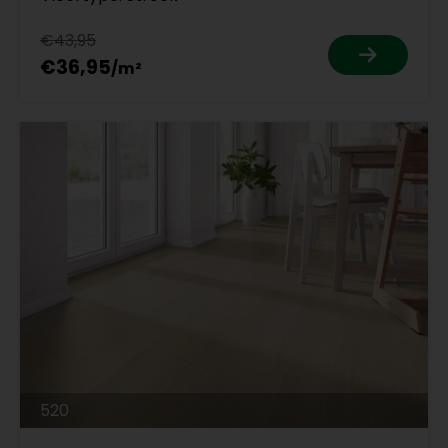
€43,95
€36,95
520