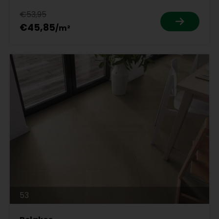
€53,95
€45,85
53