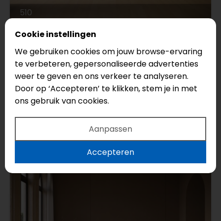
510
Cookie instellingen
Belakos
Click
We gebruiken cookies om jouw browse-ervaring
Serie: Futuro
te verbeteren, gepersonaliseerde advertenties
weer te geven en ons verkeer te analyseren.
Legmethode: Click
Door op ‘Accepteren’ te klikken, stem je in met
Vloertype: Strook
ons gebruik van cookies.
€53,95
Aanpassen
€43,50
Accepteren