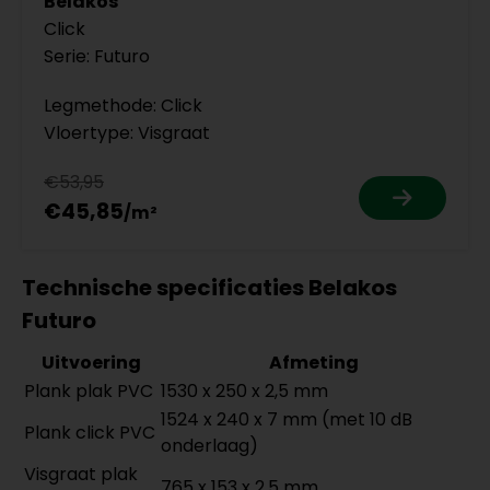
Belakos
Click
Serie: Futuro
Legmethode: Click
Vloertype: Visgraat
€53,95
€45,85
Technische specificaties Belakos
Futuro
Uitvoering
Afmeting
Plank plak PVC
1530 x 250 x 2,5 mm
1524 x 240 x 7 mm (met 10 dB
Plank click PVC
onderlaag)
Visgraat plak
765 x 153 x 2,5 mm