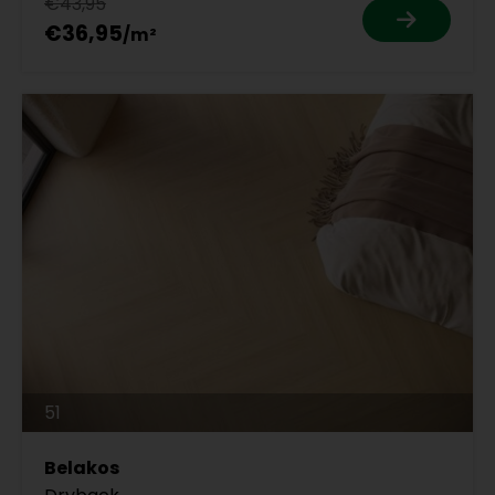
€43,95
€36,95
51
Belakos