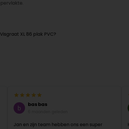
ppervlakte.
 Visgraat XL 86 plak PVC?
bas bas
6 maanden geleden
Jan en zijn team hebben ons een super