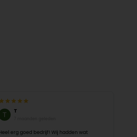
T
7 maanden geleden
Heel erg goed bedrijf! Wij hadden wat