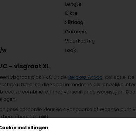
Lengte
Dikte
Slijtlaag
Garantie
Vloerkoeling
Look
/w
VC – visgraat XL
 een visgraat plak PVC uit de
Belakos Attico
-collectie. D
ustige uitstraling die zowel in moderne als landelijke inte
breed te combineren met verschillende woonstijlen. Door
te ogen.
n een geselecteerde kleur ook Hongaarse of Weense punt v
rbeeld beperkt blijft.
Cookie instellingen