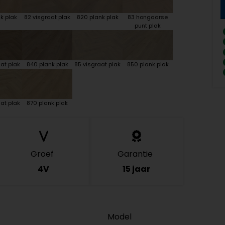
k plak
82 visgraat plak
820 plank plak
83 hongaarse
punt plak
at plak
840 plank plak
85 visgraat plak
850 plank plak
at plak
870 plank plak
Groef
Garantie
4V
15 jaar
Model