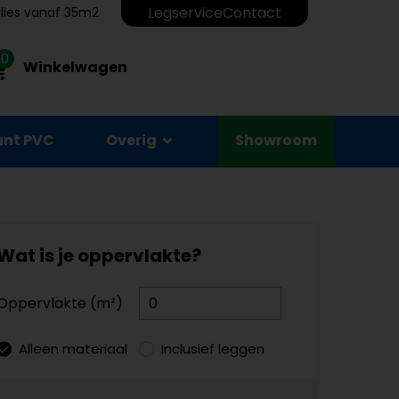
Legservice
Contact
erlies vanaf 35m2
0
Winkelwagen
unt PVC
Overig
Showroom
Wat is je oppervlakte?
Oppervlakte (m²)
Alleen materiaal
Inclusief leggen