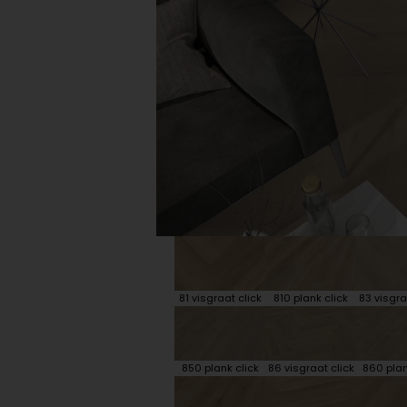
Plint accessoires
Traprenovatie
81 visgraat click
810 plank click
83 visgra
850 plank click
86 visgraat click
860 plan