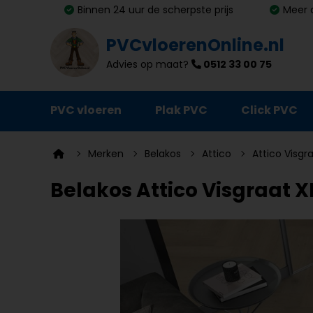
Binnen 24 uur de scherpste prijs
Meer 
PVCvloerenOnline.nl
Advies op maat?
0512 33 00 75
PVC vloeren
Plak PVC
Click PVC
Ondervloeren
Merken
Belakos
Attico
Attico Visgr
Plinten
Belakos Attico Visgraat XL
Deurmatten
Vloer- en trapprofielen
Lijm, primer en egalisatie
Schoonmaak en onderhoud