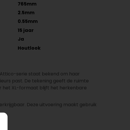
765mm
2.5mm
0.55mm
15 jaar
Ja
Houtlook
e Attico-serie staat bekend om haar
rieurs past. De tekening geeft de ruimte
 het XL-formaat blijft het herkenbare
erkrijgbaar. Deze uitvoering maakt gebruik