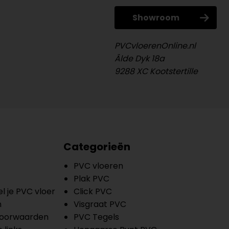
Showroom
PVCvloerenOnline.nl
Âlde Dyk 18a
9288 XC Kootstertille
Categorieën
PVC vloeren
Plak PVC
l je PVC vloer
Click PVC
n
Visgraat PVC
oorwaarden
PVC Tegels