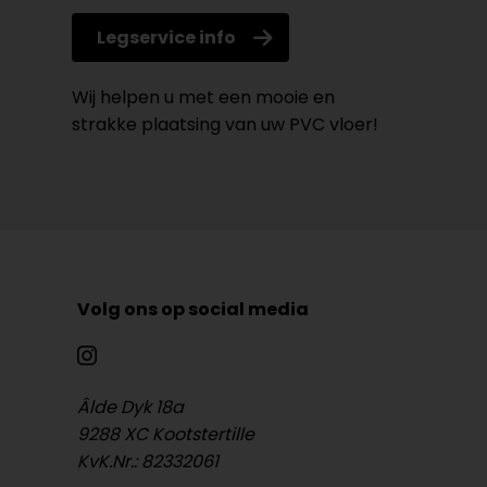
Legservice info
Wij helpen u met een mooie en
strakke plaatsing van uw PVC vloer!
Volg ons op social media
Âlde Dyk 18a
9288 XC Kootstertille
KvK.Nr.: 82332061