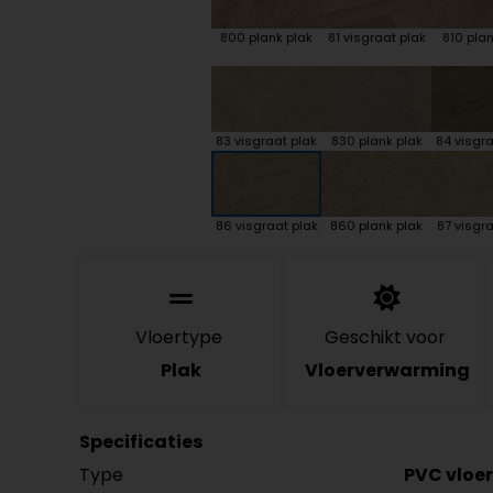
800 plank plak
81 visgraat plak
810 plan
83 visgraat plak
830 plank plak
84 visgra
86 visgraat plak
860 plank plak
87 visgra
Vloertype
Geschikt voor
Plak
Vloerverwarming
Specificaties
Type
PVC vloer