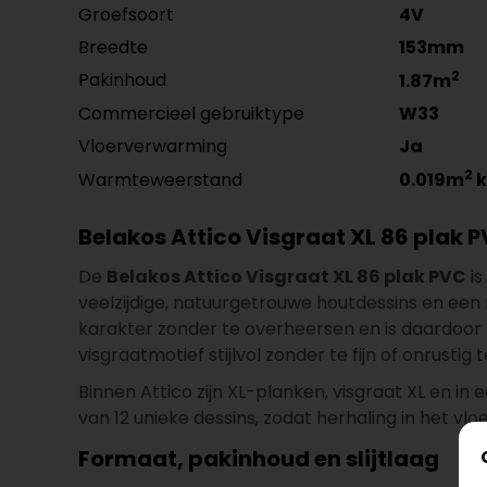
Groefsoort
4V
Breedte
153mm
2
Pakinhoud
1.87m
Commercieel gebruiktype
W33
Vloerverwarming
Ja
2
Warmteweerstand
0.019m
k
Belakos Attico Visgraat XL 86 plak P
De
Belakos Attico Visgraat XL 86 plak PVC
is
veelzijdige, natuurgetrouwe houtdessins en een r
karakter zonder te overheersen en is daardoor 
visgraatmotief stijlvol zonder te fijn of onrustig 
Binnen Attico zijn XL-planken, visgraat XL en i
van 12 unieke dessins, zodat herhaling in het vloe
Formaat, pakinhoud en slijtlaag