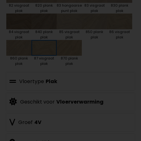
82 visgraat
820 plank
83 hongaarse
83 visgraat
830 plank
plak
plak
punt plak
plak
plak
84 visgraat
840 plank
85 visgraat
850 plank
86 visgraat
plak
plak
plak
plak
plak
860 plank
87 visgraat
870 plank
plak
plak
plak
Vloertype
Plak
Geschikt voor
Vloerverwarming
Groef
4V