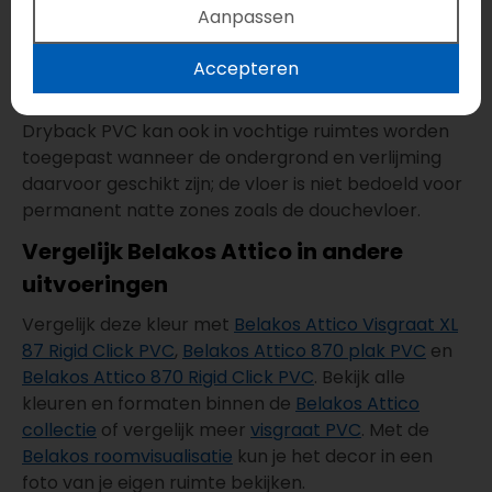
waardoor de vloer zeer geschikt is voor
Aanpassen
vloerverwarming en vloerkoeling. Je kunt de vloer
desgewenst professioneel laten egaliseren en
Accepteren
leggen.
Dryback PVC kan ook in vochtige ruimtes worden
toegepast wanneer de ondergrond en verlijming
daarvoor geschikt zijn; de vloer is niet bedoeld voor
permanent natte zones zoals de douchevloer.
Vergelijk Belakos Attico in andere
uitvoeringen
Vergelijk deze kleur met
Belakos Attico Visgraat XL
87 Rigid Click PVC
,
Belakos Attico 870 plak PVC
en
Belakos Attico 870 Rigid Click PVC
. Bekijk alle
kleuren en formaten binnen de
Belakos Attico
collectie
of vergelijk meer
visgraat PVC
. Met de
Belakos roomvisualisatie
kun je het decor in een
foto van je eigen ruimte bekijken.