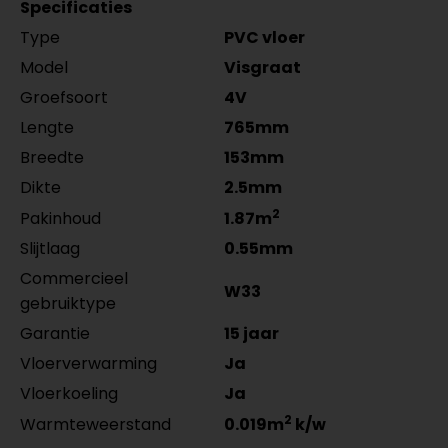
MDF plinten 12 cm
per lengte: mm, € 16,95 p/st
5555.0725.19
Specificaties
Amsterdam 120x12mm
per lengte: mm, € 9,95 p/st
Type
PVC vloer
RAL9016 gelakt 5554.1211.19
per lengte: mm, € 21,95 p/st
Model
Visgraat
Groefsoort
4V
Lengte
765mm
Breedte
153mm
Dikte
2.5mm
2
Pakinhoud
1.87m
Slijtlaag
0.55mm
Commercieel
W33
gebruiktype
Garantie
15 jaar
Vloerverwarming
Ja
Vloerkoeling
Ja
2
Warmteweerstand
0.019m
k/w