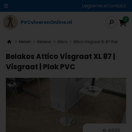
Legservice
Contact
0
PVCvloerenOnline.nl
Merken
Belakos
Attico
Attico Visgraat XL 87 Plak
Belakos Attico Visgraat XL 87 |
Visgraat | Plak PVC
€ 43,95