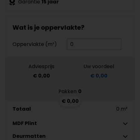
Garantie
15 jaar
Wat is je oppervlakte?
Oppervlakte (m²)
Adviesprijs
Uw voordeel
€ 0,00
€ 0,00
Pakken
0
€ 0,00
Totaal
0 m²
MDF Plint
7 cm
Deurmatten