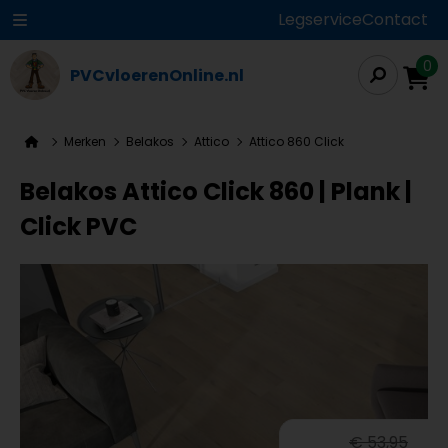
Legservice
Contact
0
PVCvloerenOnline.nl
Merken
Belakos
Attico
Attico 860 Click
Belakos Attico Click 860 | Plank |
Click PVC
€ 53,95