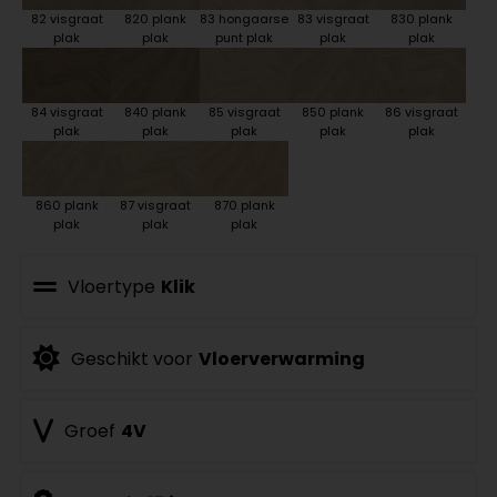
82 visgraat
820 plank
83 hongaarse
83 visgraat
830 plank
plak
plak
punt plak
plak
plak
84 visgraat
840 plank
85 visgraat
850 plank
86 visgraat
plak
plak
plak
plak
plak
860 plank
87 visgraat
870 plank
plak
plak
plak
Vloertype
Klik
Geschikt voor
Vloerverwarming
Groef
4V