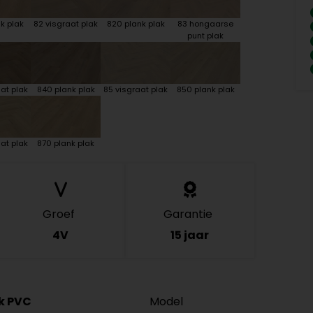
k plak
82 visgraat plak
820 plank plak
83 hongaarse
punt plak
at plak
840 plank plak
85 visgraat plak
850 plank plak
at plak
870 plank plak
Groef
Garantie
4V
15 jaar
ck PVC
Model