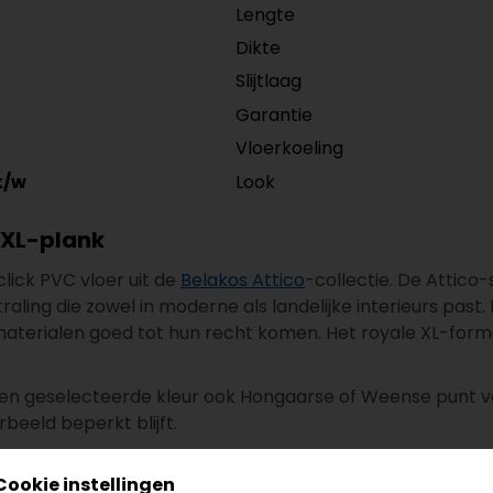
Lengte
Dikte
Slijtlaag
Garantie
Vloerkoeling
Look
k/w
– XL-plank
click PVC vloer uit de
Belakos Attico
-collectie. De Attico-
raling die zowel in moderne als landelijke interieurs pas
 materialen goed tot hun recht komen. Het royale XL-for
n een geselecteerde kleur ook Hongaarse of Weense punt v
rbeeld beperkt blijft.
Cookie instellingen