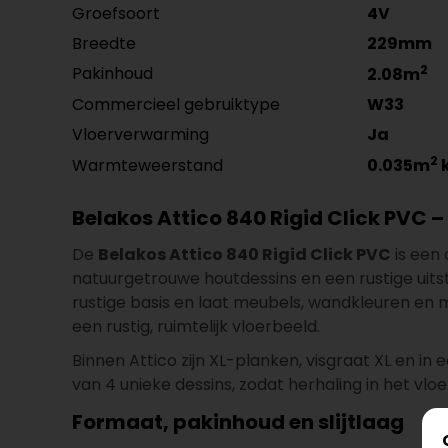
Groefsoort
4V
Breedte
229mm
2
Pakinhoud
2.08m
Commercieel gebruiktype
W33
Vloerverwarming
Ja
2
Warmteweerstand
0.035m
Belakos Attico 840 Rigid Click PVC 
De
Belakos Attico 840 Rigid Click PVC
is een 
natuurgetrouwe houtdessins en een rustige uitst
rustige basis en laat meubels, wandkleuren en
een rustig, ruimtelijk vloerbeeld.
Binnen Attico zijn XL-planken, visgraat XL en i
van 4 unieke dessins, zodat herhaling in het vloe
Formaat, pakinhoud en slijtlaag