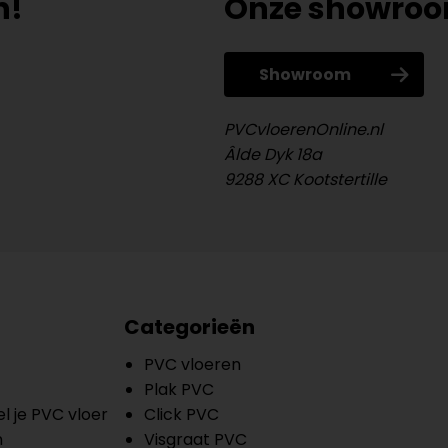
n!
Onze showro
Showroom
PVCvloerenOnline.nl
Âlde Dyk 18a
9288 XC Kootstertille
Categorieën
PVC vloeren
Plak PVC
l je PVC vloer
Click PVC
n
Visgraat PVC