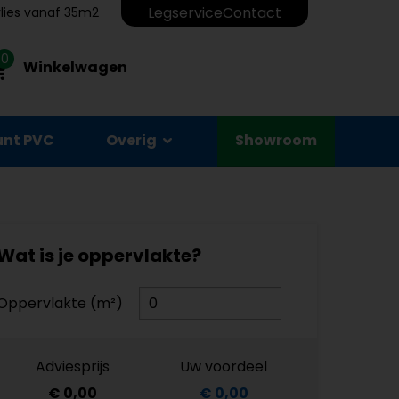
Legservice
Contact
erlies vanaf 35m2
0
Winkelwagen
unt PVC
Overig
Showroom
Wat is je oppervlakte?
Oppervlakte (m²)
Adviesprijs
Uw voordeel
€ 0,00
€ 0,00