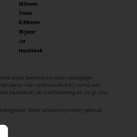
1511mm
7mm
0.55mm
15 jaar
Ja
Houtlook
serie staat bekend om haar veelzijdige,
t. Het decor met artikelcode 840 vormt een
maat benadrukt de houttekening en zorgt voor
erkrijgbaar. Deze uitvoering maakt gebruik