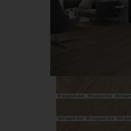
Plint accessoires
Traprenovatie
81 visgraat click
810 plank click
83 visgra
850 plank click
86 visgraat click
860 plan