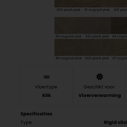
800 plank plak
81 visgraat plak
810 plan
83 visgraat plak
830 plank plak
84 visgra
86 visgraat plak
860 plank plak
87 visgra
Vloertype
Geschikt voor
Klik
Vloerverwarming
Specificaties
Type
Rigid cli