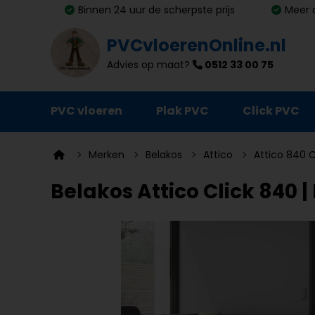
Binnen 24 uur de scherpste prijs
Meer 
PVCvloerenOnline.nl
Advies op maat?
0512 33 00 75
PVC vloeren
Plak PVC
Click PVC
Ondervloeren
Merken
Belakos
Attico
Attico 840 C
Plinten
Belakos Attico Click 840 |
Deurmatten
Vloer- en trapprofielen
Lijm, primer en egalisatie
Schoonmaak en onderhoud