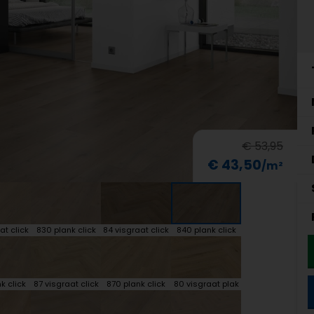
€ 53,95
€ 43,50
at click
830 plank click
84 visgraat click
840 plank click
k click
87 visgraat click
870 plank click
80 visgraat plak