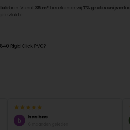
vlakte
in. Vanaf
35 m²
berekenen wij
7% gratis snijverlie
ppervlakte.
840 Rigid Click PVC?
bas bas
6 maanden geleden