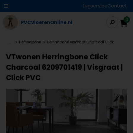
Legservice
Contact
0
PVCvloerenOnline.nl
...
Herringbone
Herringbone Visgraat Charcoal Click
VTwonen Herringbone Click
Charcoal 6209701419 | Visgraat |
Click PVC