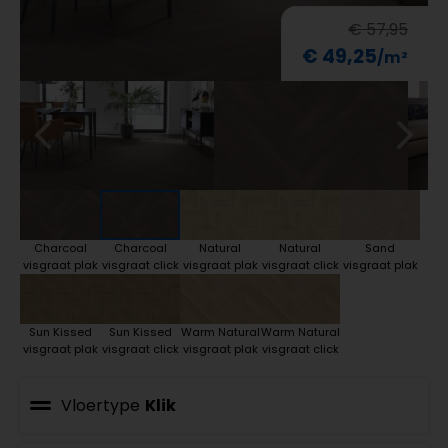
€ 57,95
€ 49,25
Charcoal
Charcoal
Natural
Natural
Sand
visgraat plak
visgraat click
visgraat plak
visgraat click
visgraat plak
Sun Kissed
Sun Kissed
Warm Natural
Warm Natural
visgraat plak
visgraat click
visgraat plak
visgraat click
Vloertype
Klik