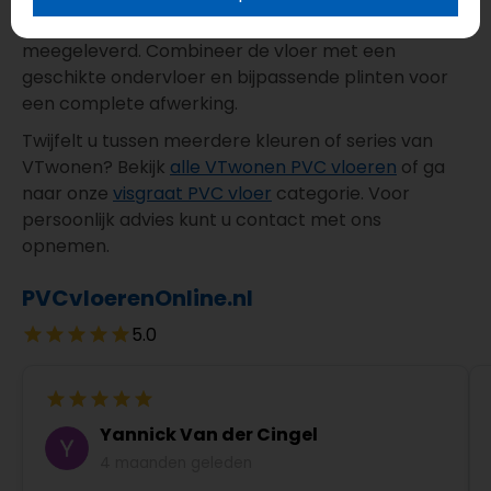
voldoende afname het snijverlies gratis
meegeleverd. Combineer de vloer met een
geschikte ondervloer en bijpassende plinten voor
een complete afwerking.
Twijfelt u tussen meerdere kleuren of series van
VTwonen? Bekijk
alle VTwonen PVC vloeren
of ga
naar onze
visgraat PVC vloer
categorie. Voor
persoonlijk advies kunt u contact met ons
opnemen.
PVCvloerenOnline.nl
5.0
Yannick Van der Cingel
4 maanden geleden