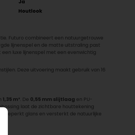
Ja
Houtlook
ctie. Futuro combineert een natuurgetrouwe
rgde lijnenspel en de matte uitstraling past
 een luxe lijnenspel met een evenwichtig
stijlen. Deze uitvoering maakt gebruik van 16
n
1,35 m²
. De
0,55 mm slijtlaag
en PU-
bossing laat de zichtbare houttekening
g beperkt glans en versterkt de natuurlijke