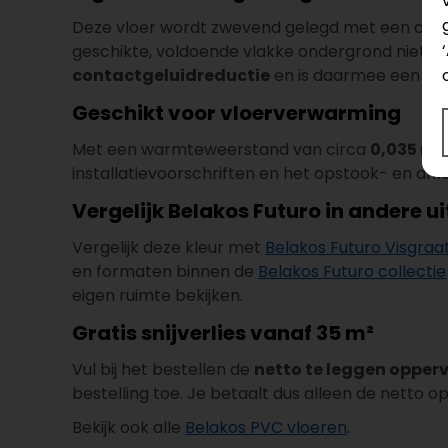
Deze vloer wordt zwevend gelegd met een click
geschikte, voldoende vlakke ondergrond niet no
contactgeluidreductie
en is daarmee een int
Geschikt voor vloerverwarming
Met een warmteweerstand van circa
0,035 m²
installatievoorschriften en het opstook- en afk
Vergelijk Belakos Futuro in andere u
Vergelijk deze kleur met
Belakos Futuro Visgraat
en formaten binnen de
Belakos Futuro collectie
eigen ruimte bekijken.
Gratis snijverlies vanaf 35 m²
Vul bij het bestellen de
netto te leggen opper
bestelling toe. Je betaalt dus alleen de netto o
Bekijk ook alle
Belakos PVC vloeren
.