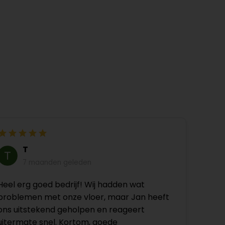
T
7 maanden geleden
Heel erg goed bedrijf! Wij hadden wat
problemen met onze vloer, maar Jan heeft
ons uitstekend geholpen en reageert
uitermate snel. Kortom, goede