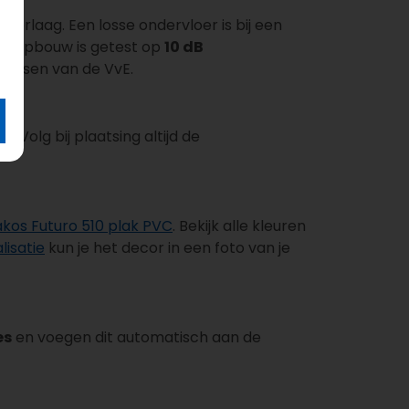
rlaag. Een losse ondervloer is bij een
ick-opbouw is getest op
10 dB
 eisen van de VvE.
 Volg bij plaatsing altijd de
akos Futuro 510 plak PVC
. Bekijk alle kleuren
lisatie
kun je het decor in een foto van je
es
en voegen dit automatisch aan de