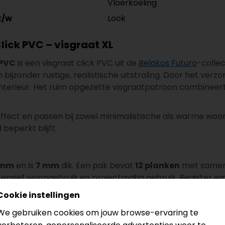
Vloerkoeling
Look
k/w
Click PVC – visgraat XL
 PVC
is een visgraat click PVC uit de
Belakos Futuro
-colle
ijzonder rustige, realistische uitstraling. Door het verzo
interieur. Het ruim opgezette visgraatpatroon combineert
ffect en passen bij zowel minimalistische als warme woon
 beperkt blijft.
0 mm
en is
7 mm
dik. Een pak bevat
12 planken
met same
ensief woongebruik en projectmatig gebruik. Register em
 benadrukt iedere plank of strook. De extra matte toplaa
Cookie instellingen
We gebruiken cookies om jouw browse-ervaring te
 onderlaag