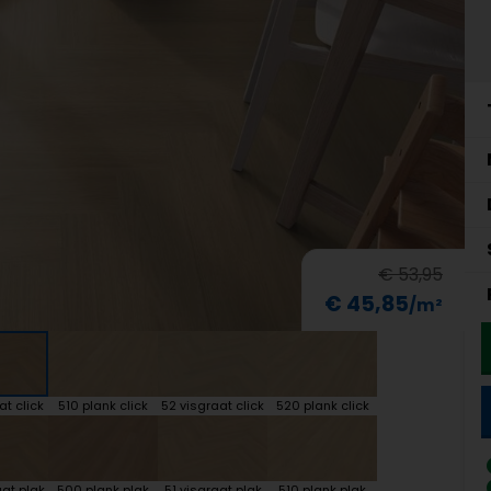
€ 53,95
€ 45,85
at click
510 plank click
52 visgraat click
520 plank click
at plak
500 plank plak
51 visgraat plak
510 plank plak