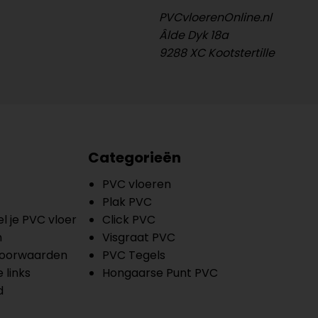
PVCvloerenOnline.nl
Âlde Dyk 18a
9288 XC Kootstertille
Categorieën
PVC vloeren
Plak PVC
l je PVC vloer
Click PVC
n
Visgraat PVC
oorwaarden
PVC Tegels
 links
Hongaarse Punt PVC
d