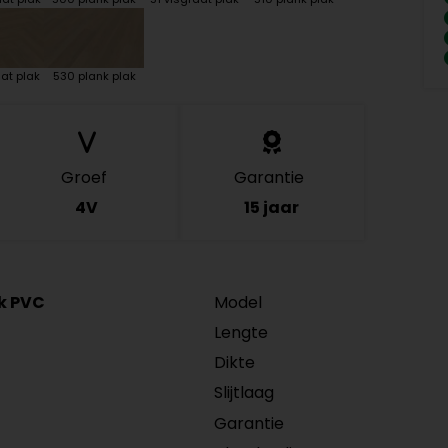
at plak
530 plank plak
Groef
Garantie
4V
15 jaar
ck PVC
Model
Lengte
Dikte
Slijtlaag
Garantie