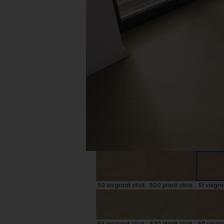
Plint accessoires
Traprenovatie
50 visgraat click
500 plank click
51 visgra
53 visgraat click
530 plank click
50 visgra