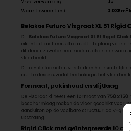
Vloerverwarming
Ja
2
Warmteweerstand
0.035m
Belakos Futuro Visgraat XL 51 Rigid 
De
Belakos Futuro Visgraat XL 51 Rigid Click
eikenlook met een ultra matte toplaag voor een b
dit decor zowel in een modern als in een warm 
vloerbeeld.
De royale formaten versterken het ruimtelijke e
unieke dessins, zodat herhaling in het vloerbeeld
Formaat, pakinhoud en slijtlaag
De visgraat xl heeft een formaat van
750 x 15
beschermlaag maken de vloer geschikt voor int
aansluiten op de voelbare structuur; de V-groef
uitstraling.
Rigid Click met geïntegreerde 10 dB