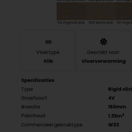
52 visgraat plak
520 plank plak
53 visgra
Vloertype
Geschikt voor
Klik
Vloerverwarming
Specificaties
Type
Rigid cli
Groefsoort
4V
Breedte
150mm
2
Pakinhoud
1.35m
Commercieel gebruiktype
W33