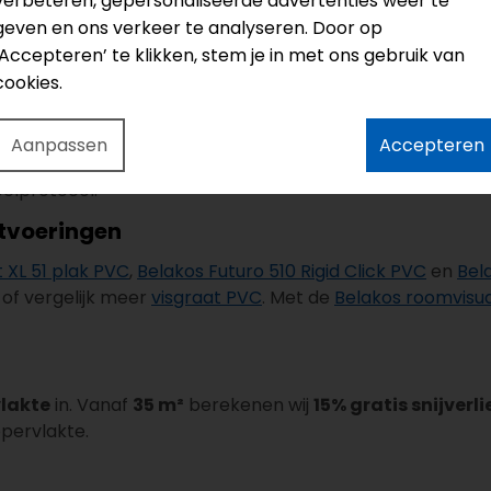
verbeteren, gepersonaliseerde advertenties weer te
geven en ons verkeer te analyseren. Door op
systeem en heeft een geïntegreerde geluiddempende onde
‘Accepteren’ te klikken, stem je in met ons gebruik van
dig. De totale dikte bedraagt
7 mm
. De Belakos Rigid Cl
cookies.
eressante keuze voor appartementen; controleer altijd de
Aanpassen
Accepteren
 K/W
is deze click PVC vloer geschikt voor vloerverwarming.
oelprotocol.
itvoeringen
 XL 51 plak PVC
,
Belakos Futuro 510 Rigid Click PVC
en
Bel
of vergelijk meer
visgraat PVC
. Met de
Belakos roomvisua
vlakte
in. Vanaf
35 m²
berekenen wij
15% gratis snijverli
ppervlakte.