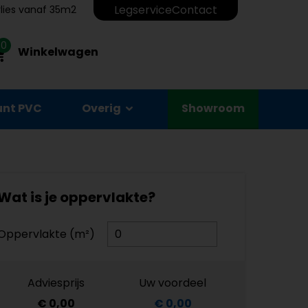
Legservice
Contact
erlies vanaf 35m2
0
Winkelwagen
unt PVC
Overig
Showroom
Wat is je oppervlakte?
Oppervlakte (m²)
Adviesprijs
Uw voordeel
€ 0,00
€ 0,00