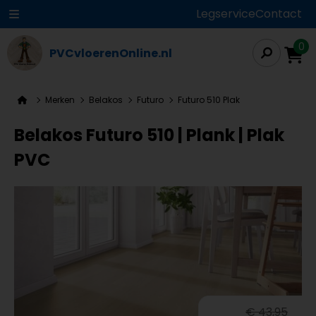
Legservice
Contact
0
PVCvloerenOnline.nl
Merken
Belakos
Futuro
Futuro 510 Plak
Belakos Futuro 510 | Plank | Plak
PVC
€ 43,95