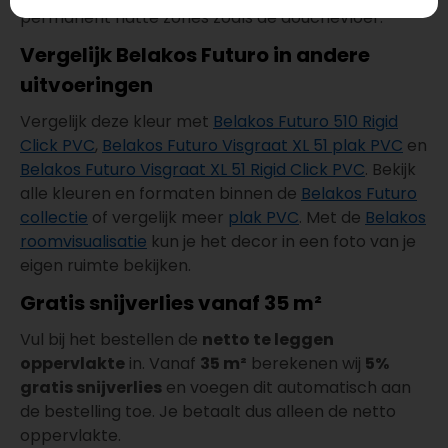
permanent natte zones zoals de douchevloer.
Vergelijk Belakos Futuro in andere
uitvoeringen
Vergelijk deze kleur met
Belakos Futuro 510 Rigid
Click PVC
,
Belakos Futuro Visgraat XL 51 plak PVC
en
Belakos Futuro Visgraat XL 51 Rigid Click PVC
. Bekijk
alle kleuren en formaten binnen de
Belakos Futuro
collectie
of vergelijk meer
plak PVC
. Met de
Belakos
roomvisualisatie
kun je het decor in een foto van je
eigen ruimte bekijken.
Gratis snijverlies vanaf 35 m²
Vul bij het bestellen de
netto te leggen
oppervlakte
in. Vanaf
35 m²
berekenen wij
5%
gratis snijverlies
en voegen dit automatisch aan
de bestelling toe. Je betaalt dus alleen de netto
oppervlakte.