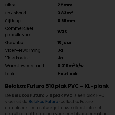
Dikte
2.5mm
2
Pakinhoud
3.83m
Slijtlaag
0.55mm
Commercieel
W33
gebruiktype
Garantie
15 jaar
Vloerverwarming
Ja
Vloerkoeling
Ja
2
Warmteweerstand
0.019m
k/w
Look
Houtlook
Belakos Futuro 510 plak PVC – XL-plank
De
Belakos Futuro 510 plak PVC
is een plak PVC
vloer uit de
Belakos Futuro
-collectie. Futuro
combineert een natuurgetrouwe eikenlook met
een ultra matte toplaag voor een bijzonder rustige,