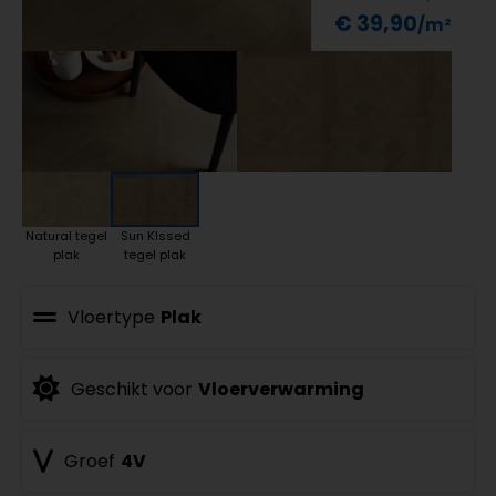
€ 39,90
Natural tegel
Sun KIssed
plak
tegel plak
Vloertype
Plak
Geschikt voor
Vloerverwarming
Groef
4V