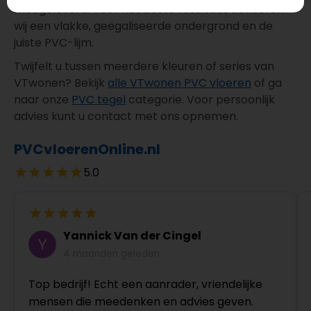
meegeleverd. Voor het beste resultaat adviseren
wij een vlakke, geëgaliseerde ondergrond en de
juiste PVC-lijm.
Twijfelt u tussen meerdere kleuren of series van
VTwonen? Bekijk
alle VTwonen PVC vloeren
of ga
naar onze
PVC tegel
categorie. Voor persoonlijk
advies kunt u contact met ons opnemen.
PVCvloerenOnline.nl
5.0
Yannick Van der Cingel
4 maanden geleden
Top bedrijf! Echt een aanrader, vriendelijke
mensen die meedenken en advies geven.