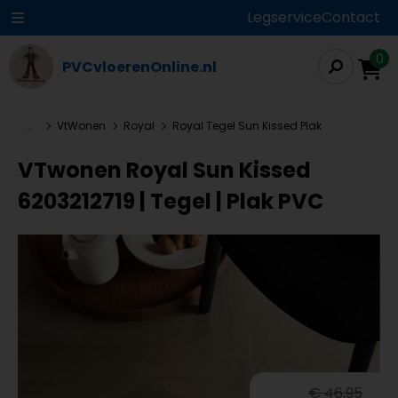
Legservice
Contact
0
PVCvloerenOnline.nl
...
VtWonen
Royal
Royal Tegel Sun Kissed Plak
VTwonen Royal Sun Kissed
6203212719 | Tegel | Plak PVC
€ 46,95