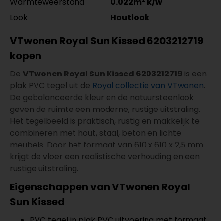
Warmteweerstand
0.022m
k/w
Look
Houtlook
VTwonen Royal Sun Kissed 6203212719
kopen
De
VTwonen Royal Sun Kissed 6203212719
is een
plak PVC tegel uit de
Royal collectie van VTwonen
.
De gebalanceerde kleur en de natuursteenlook
geven de ruimte een moderne, rustige uitstraling.
Het tegelbeeld is praktisch, rustig en makkelijk te
combineren met hout, staal, beton en lichte
meubels. Door het formaat van 610 x 610 x 2,5 mm
krijgt de vloer een realistische verhouding en een
rustige uitstraling.
Eigenschappen van VTwonen Royal
Sun Kissed
PVC tegel in plak PVC uitvoering met formaat