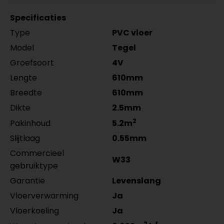
RAL9016 gelakt 5556.0914.19
zwart gefolied
MDF plinten 12 cm
Meter
Aantal
per lengte: mm, € 16,95 p/st
5555.0725.19
Specificaties
Amsterdam 120x12mm
per lengte: mm, € 9,95 p/st
Type
PVC vloer
RAL9016 gelakt 5554.1211.19
per lengte: mm, € 21,95 p/st
Model
Tegel
Groefsoort
4V
Lengte
610mm
Breedte
610mm
Dikte
2.5mm
2
Pakinhoud
5.2m
Slijtlaag
0.55mm
Commercieel
W33
gebruiktype
Garantie
Levenslang
Vloerverwarming
Ja
Vloerkoeling
Ja
2