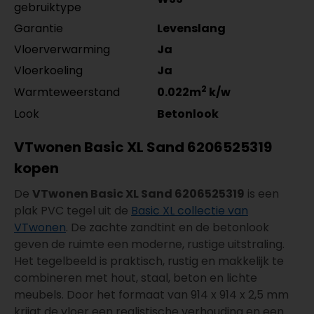
gebruiktype
Garantie
Levenslang
Vloerverwarming
Ja
Vloerkoeling
Ja
2
Warmteweerstand
0.022m
k/w
Look
Betonlook
VTwonen Basic XL Sand 6206525319
kopen
De
VTwonen Basic XL Sand 6206525319
is een
plak PVC tegel uit de
Basic XL collectie van
VTwonen
. De zachte zandtint en de betonlook
geven de ruimte een moderne, rustige uitstraling.
Het tegelbeeld is praktisch, rustig en makkelijk te
combineren met hout, staal, beton en lichte
meubels. Door het formaat van 914 x 914 x 2,5 mm
krijgt de vloer een realistische verhouding en een