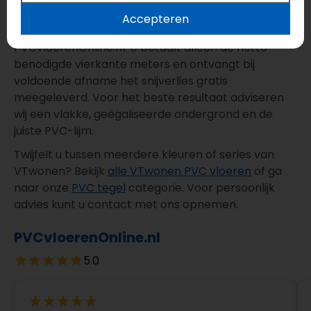
snijverlies
Accepteren
Bestel deze plak PVC tegel eenvoudig online bij
PVCvloerenOnline.nl. U betaalt alleen de netto
benodigde vierkante meters en ontvangt bij
voldoende afname het snijverlies gratis
meegeleverd. Voor het beste resultaat adviseren
wij een vlakke, geëgaliseerde ondergrond en de
juiste PVC-lijm.
Twijfelt u tussen meerdere kleuren of series van
VTwonen? Bekijk
alle VTwonen PVC vloeren
of ga
naar onze
PVC tegel
categorie. Voor persoonlijk
advies kunt u contact met ons opnemen.
PVCvloerenOnline.nl
5.0