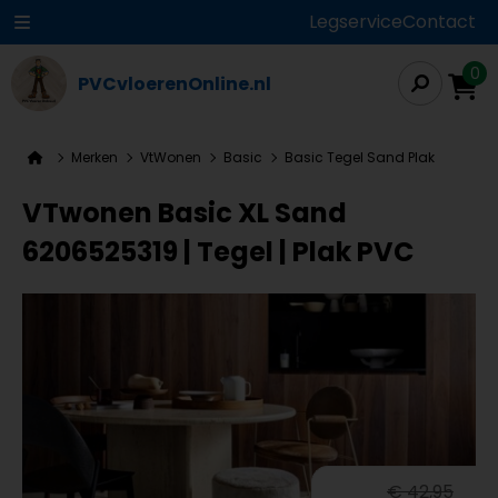
Legservice
Contact
0
PVCvloerenOnline.nl
Merken
VtWonen
Basic
Basic Tegel Sand Plak
VTwonen Basic XL Sand
6206525319 | Tegel | Plak PVC
€ 42,95