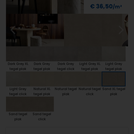
€ 36,50
Dark Grey XL
Dark Grey
Dark Grey
Light Grey XL
Light Grey
tegel plak
tegel plak
tegel click
tegel plak
tegel plak
Light Grey
Natural XL
Natural tegel
Natural tegel
Sand XL tegel
tegel click
tegel plak
plak
click
plak
Sand tegel
Sand tegel
plak
click