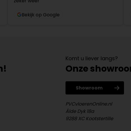
zeker weer
Bekijk op Google
Komt u liever langs?
n!
Onze showro
Showroom
PVCvloerenOnline.nl
Âlde Dyk 18a
9288 XC Kootstertille