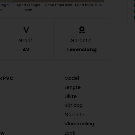
 tegel
Sand XL tegel
Sand tegel plak
Sand tegel click
ck
plak
Groef
Garantie
4V
Levenslang
ck PVC
Model
Lengte
Dikte
Slijtlaag
Garantie
Vloerkoeling
Look
/w