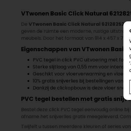
VTwonen Basic Click Natural 621282
De
VTwonen Basic Click Natural 6212825219
geven de ruimte een moderne, rustige uitstraling
meubels. Door het formaat van 914 x 457 x 7 mm k
Eigenschappen van VTwonen Basic C
PVC tegel in click PVC uitvoering met form
Sterke slijtlaag van 0,55 mm voor intensie
Geschikt voor vloerverwarming en vloerk
10% gratis snijverlies bij bestellingen vanaf 
Dankzij de clickopbouw is deze vloer snel t
PVC tegel bestellen met gratis snijve
Bestel deze click PVC tegel eenvoudig online bi
afname het snijverlies gratis meegeleverd. Com
Twijfelt u tussen meerdere kleuren of series v