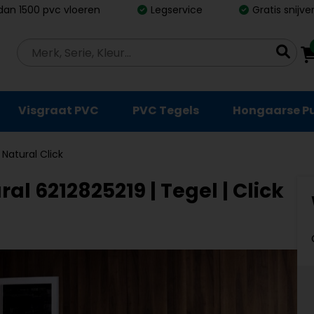
dan 1500 pvc vloeren
Legservice
Gratis snijv
Visgraat PVC
PVC Tegels
Hongaarse P
 Natural Click
al 6212825219 | Tegel | Click