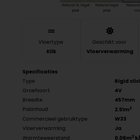
Natural XL tegel
Natural tegel
Natural
plak
plak
cli
Vloertype
Geschikt voor
Klik
Vloerverwarming
Specificaties
Type
Rigid cli
Groefsoort
4V
Breedte
457mm
2
Pakinhoud
2.51m
Commercieel gebruiktype
W33
Vloerverwarming
Ja
2
Warmteweerstand
0.06m
k