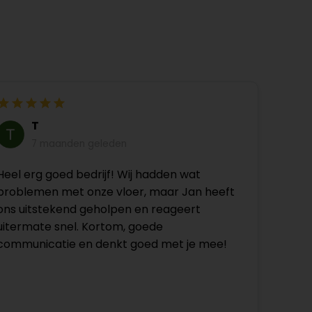
T
7 maanden geleden
Heel erg goed bedrijf! Wij hadden wat
problemen met onze vloer, maar Jan heeft
ons uitstekend geholpen en reageert
uitermate snel. Kortom, goede
communicatie en denkt goed met je mee!