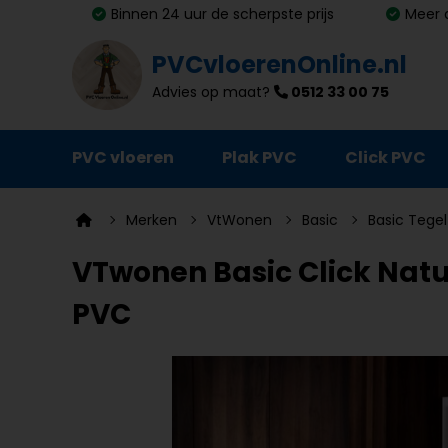
Binnen 24 uur de scherpste prijs
Meer 
PVCvloerenOnline.nl
Advies op maat?
0512 33 00 75
PVC vloeren
Plak PVC
Click PVC
Ondervloeren
Merken
VtWonen
Basic
Basic Tegel
Plinten
VTwonen Basic Click Natur
Deurmatten
PVC
Vloer- en trapprofielen
Lijm, primer en egalisatie
Schoonmaak en onderhoud