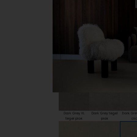
Plint accessoires
Traprenovatie
Dark Grey XL
Dark Grey tegel
Dark Gre
tegel plak
plak
cli