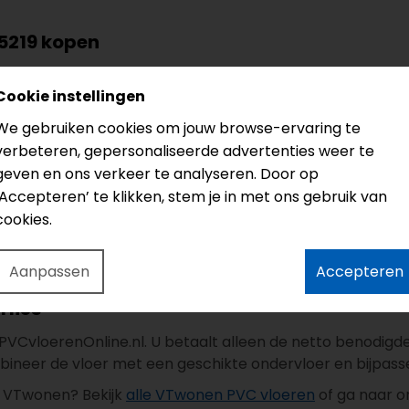
5219 kopen
is een click PVC tegel uit de
Basic Click collectie van VT
Cookie instellingen
. Het tegelbeeld is praktisch, rustig en makkelijk te comb
rijgt de vloer een realistische verhouding en een rustige
We gebruiken cookies om jouw browse-ervaring te
verbeteren, gepersonaliseerde advertenties weer te
lick Natural
geven en ons verkeer te analyseren. Door op
aat 914 x 457 x 7 mm.
‘Accepteren’ te klikken, stem je in met ons gebruik van
f woongebruik.
cookies.
oeling met warmteweerstand 0,06 m²K/W.
35 m².
Aanpassen
Accepteren
e plaatsen en geschikt voor renovatie zonder verlijming.
rlies
j PVCvloerenOnline.nl. U betaalt alleen de netto benodig
bineer de vloer met een geschikte ondervloer en bijpas
an VTwonen? Bekijk
alle VTwonen PVC vloeren
of ga naar 