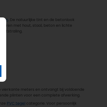
wonen
. De natuurlijke tint en de betonlook
ineren met hout, staal, beton en lichte
 uitstraling.
de vierkante meters en ontvangt bij voldoende
sende plinten voor een complete afwerking.
onze
PVC tegel
categorie. Voor persoonlijk