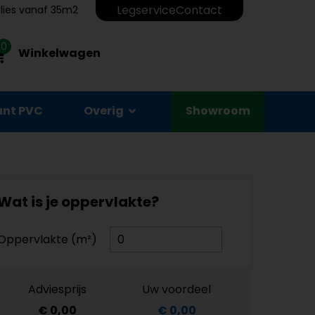
Legservice
Contact
erlies vanaf 35m2
0
Winkelwagen
unt PVC
Overig
Showroom
Wat is je oppervlakte?
Oppervlakte (m²)
Adviesprijs
Uw voordeel
€ 0,00
€ 0,00