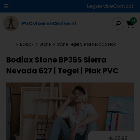
Legservice
Contact
0
PVCvloerenOnline.nl
...
Bodiax
Stone
Stone Tegel Sierra Nevada Plak
Bodiax Stone BP365 Sierra
Nevada 627 | Tegel | Plak PVC
€ 36,95