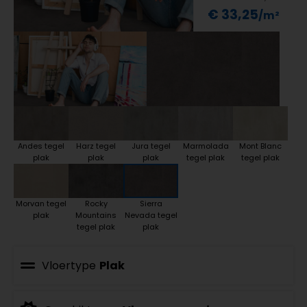
€ 33,25
Andes tegel
Harz tegel
Jura tegel
Marmolada
Mont Blanc
plak
plak
plak
tegel plak
tegel plak
Morvan tegel
Rocky
Sierra
plak
Mountains
Nevada tegel
tegel plak
plak
Vloertype
Plak