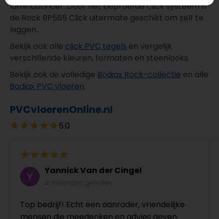
laminaatvloer. Door het beproefde click systeem is
de Rock BP565 Click uitermate geschikt om zelf te
leggen.
Bekijk ook alle
click PVC tegels
en vergelijk
verschillende kleuren, formaten en steenlooks.
Bekijk ook de volledige
Bodiax Rock-collectie
en alle
Bodiax PVC vloeren
.
PVCvloerenOnline.nl
5.0
Yannick Van der Cingel
4 maanden geleden
Top bedrijf! Echt een aanrader, vriendelijke
mensen die meedenken en advies geven.