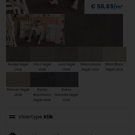
€ 56,65
Andes tegel
Harz tegel
Jura tegel
Marmolada
Mont Blanc
click
click
click
tegel click
tegel click
Morvan tegel
Rocky
Sierra
click
Mountains
Nevada tegel
tegel click
click
Vloertype
Klik