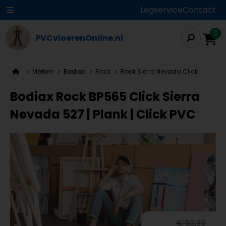
Legservice
Contact
0
PVCvloerenOnline.nl
Merken
Bodiax
Rock
Rock Sierra Nevada Click
Bodiax Rock BP565 Click Sierra
Nevada 527 | Plank | Click PVC
€ 62,95