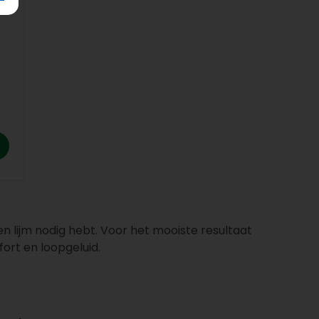
en lijm nodig hebt. Voor het mooiste resultaat
fort en loopgeluid.