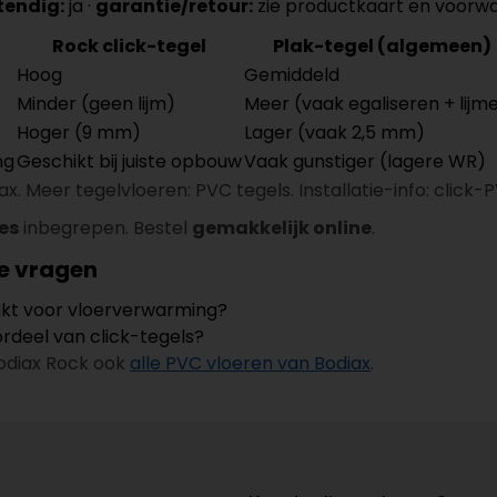
tendig:
ja ·
garantie/retour:
zie productkaart en voorw
Rock click-tegel
Plak-tegel (algemeen)
Hoog
Gemiddeld
Minder (geen lijm)
Meer (vaak egaliseren + lijm
Hoger (9 mm)
Lager (vaak 2,5 mm)
ng
Geschikt bij juiste opbouw
Vaak gunstiger (lagere WR)
x. Meer tegelvloeren: PVC tegels. Installatie-info: click-
ies
inbegrepen. Bestel
gemakkelijk online
.
e vragen
ikt voor vloerverwarming?
ordeel van click-tegels?
odiax Rock ook
alle PVC vloeren van Bodiax
.