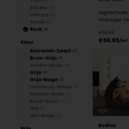
Thor
(0)
Estrela
(0)
Legmethode: 
Varuna
(0)
Vloertype: Te
Stone
(0)
Rock
(8)
€62,95
€56,65
Kleur
Antraciet-Zwart
(1)
Bruin-Grijs
(1)
Donker-Bruin
(0)
Grijs
(4)
Grijs-Beige
(2)
Lichtbruin-Beige
(0)
Midden-Bruin
(0)
Rood-Bruin
(0)
Wit
(0)
526
Wit-Beige
(0)
Bodiax
Prijs