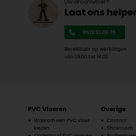
Uw droomvloer?
Laat ons helpe
0512 33 00 75
Bereikbaar op werkdagen
van 09:00 tot 18:00
PVC Vloeren
Overige
Waarom een PVC vloer
Contact
kiezen
Showroom
Onderhoud PVC vloeren
Professionee