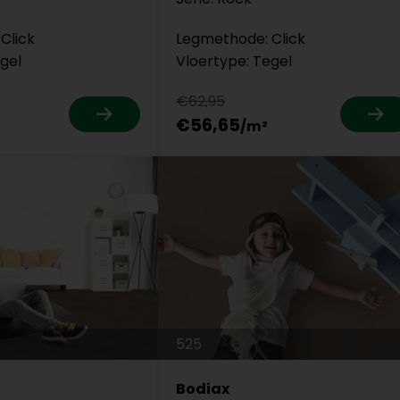
Click
Legmethode: Click
gel
Vloertype: Tegel
€62,95
€56,65
525
Bodiax