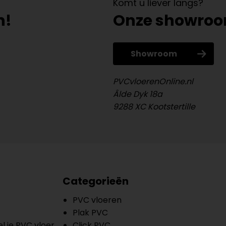
Komt u liever langs?
n!
Onze showro
Showroom
PVCvloerenOnline.nl
Âlde Dyk 18a
9288 XC Kootstertille
Categorieën
PVC vloeren
Plak PVC
l je PVC vloer
Click PVC