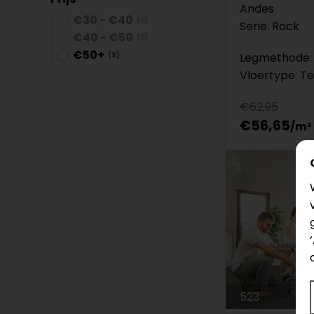
Andes
€30 - €40
(0)
Serie: Rock
€40 - €50
(0)
€50+
(8)
Legmethode: 
Vloertype: Te
€62,95
€56,65
523