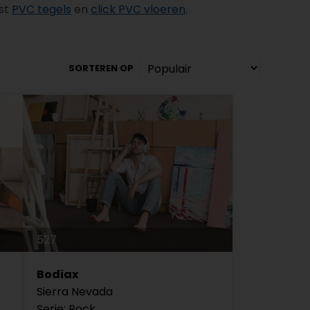
ast
PVC tegels
en
click PVC vloeren
.
SORTEREN OP
527
Bodiax
Sierra Nevada
Serie: Rock