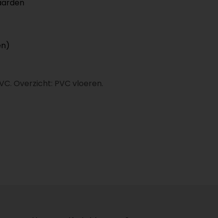
aarden
en)
PVC. Overzicht: PVC vloeren.