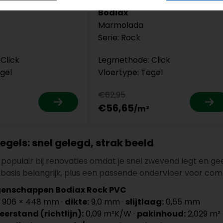
Bodiax
Marmolada
Serie: Rock
Click
Legmethode: Click
gel
Vloertype: Tegel
€62,95
€56,65
egels: snel gelegd, strak beeld
n populair bij renovaties omdat je snel zwevend legt en ge
e basis belangrijk, plus een passende ondervloer voor com
genschappen Bodiax Rock PVC
906 × 448 mm ·
dikte:
9,0 mm ·
slijtlaag:
0,55 mm
rstand (richtlijn):
0,09 m²K/W ·
pakinhoud:
2,029 m²