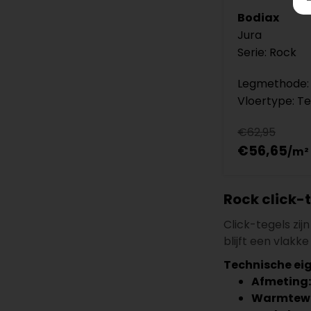
Bodiax
Jura
Serie: Rock
Legmethode: 
Vloertype: Te
€62,95
€56,65
Rock click-t
Click-tegels zij
blijft een vlakk
Technische ei
Afmeting:
Warmtewee