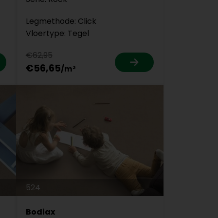
Legmethode: Click
Vloertype: Tegel
€62,95
€56,65
524
Bodiax