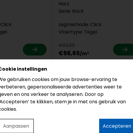
Harz
Serie: Rock
Click
Legmethode: Click
gel
Vloertype: Tegel
€62,95
€56,65
Cookie instellingen
We gebruiken cookies om jouw browse-ervaring te
verbeteren, gepersonaliseerde advertenties weer te
geven en ons verkeer te analyseren. Door op
‘Accepteren’ te klikken, stem je in met ons gebruik van
cookies.
522
Aanpassen
Accepteren