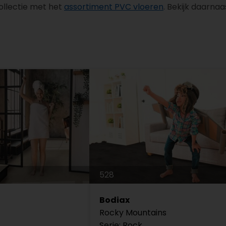
collectie met het
assortiment PVC vloeren
. Bekijk daarna
528
Bodiax
Rocky Mountains
Serie: Rock