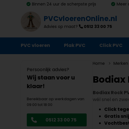
Binnen 24 uur de scherpste prijs
Meer 
PVCvloerenOnline.nl
Advies op maat?
0512 33 00 75
PVC vloeren
Plak PVC
Click PVC
Ondervloeren
Home
Merken
Persoonlijk advies?
Plinten
Bodiax
Wij staan voor u
klaar!
Deurmatten
Bodiax Rock P
Vloer- en trapprofielen
Bereikbaar op werkdagen van
wél snel en zwev
09:00 tot 18:00
Lijm, primer en egalisatie
Click tege
Gratis sni
0512 33 00 75
Schoonmaak en onderhoud
Vochtbes