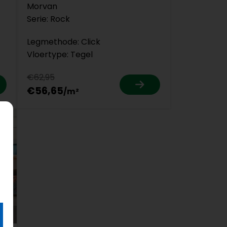
Morvan
Serie: Rock
Legmethode: Click
Vloertype: Tegel
€62,95
€56,65