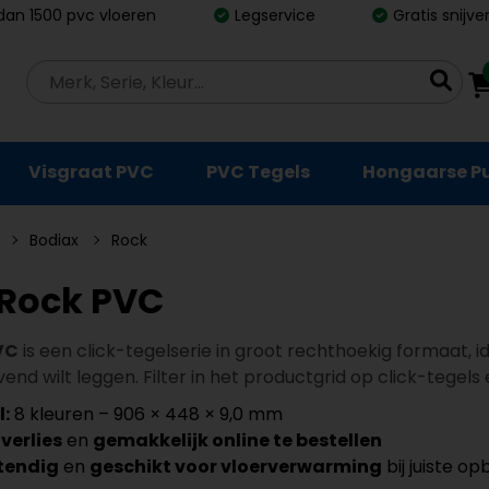
dan 1500 pvc vloeren
Legservice
Gratis snijv
Visgraat PVC
PVC Tegels
Hongaarse P
Bodiax
Rock
 Rock PVC
VC
is een click-tegelserie in groot rechthoekig formaat, 
end wilt leggen. Filter in het productgrid op click-tegels 
l:
8 kleuren – 906 × 448 × 9,0 mm
jverlies
en
gemakkelijk online te bestellen
tendig
en
geschikt voor vloerverwarming
bij juiste o