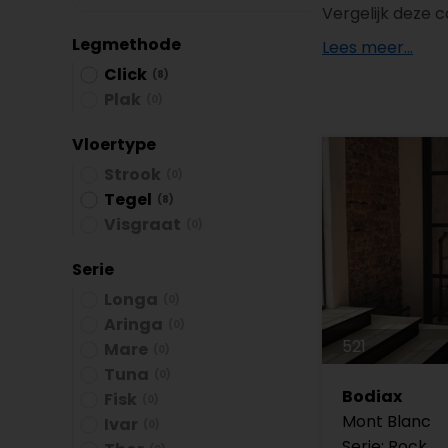
Plint accessoires
Vergelijk deze 
Legmethode
Lees meer...
Traprenovatie
Click
(8)
Plak
(0)
Vloertype
Strook
(0)
Tegel
(8)
Visgraat
(0)
Serie
Longa
(0)
Aringa
(0)
521
Mare
(0)
Tuna
(0)
Bodiax
Fisk
(0)
Mont Blanc
Ivar
(0)
Serie: Rock