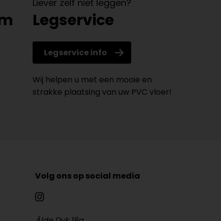
Liever zelf niet leggen?
om
Legservice
Legservice info
Wij helpen u met een mooie en
strakke plaatsing van uw PVC vloer!
Volg ons op social media
Âlde Dyk 18a