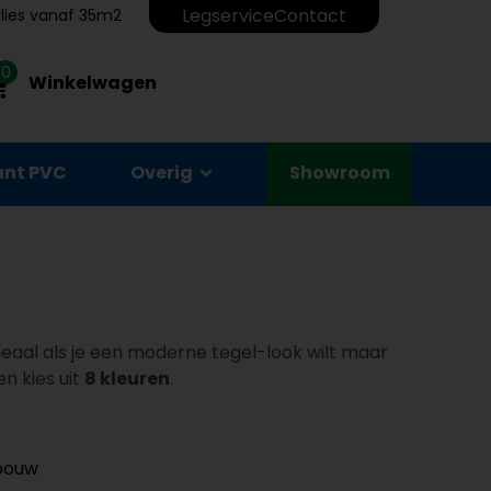
Legservice
Contact
erlies vanaf 35m2
0
Winkelwagen
unt PVC
Overig
Showroom
ideaal als je een moderne tegel-look wilt maar
en kies uit
8 kleuren
.
pbouw