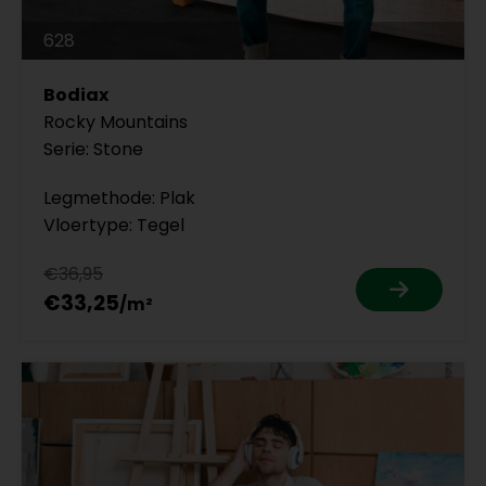
628
Bodiax
Rocky Mountains
Serie: Stone
Legmethode: Plak
Vloertype: Tegel
€36,95
€33,25