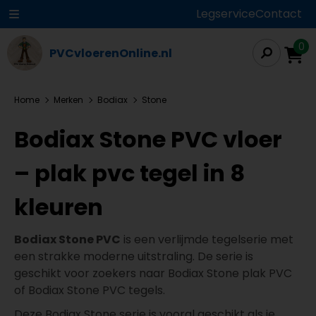
Legservice
Contact
0
PVCvloerenOnline.nl
Home
Merken
Bodiax
Stone
Bodiax Stone PVC vloer
– plak pvc tegel in 8
kleuren
Bodiax Stone PVC
is een verlijmde tegelserie met
een strakke moderne uitstraling. De serie is
geschikt voor zoekers naar Bodiax Stone plak PVC
of Bodiax Stone PVC tegels.
Deze Bodiax Stone serie is vooral geschikt als je