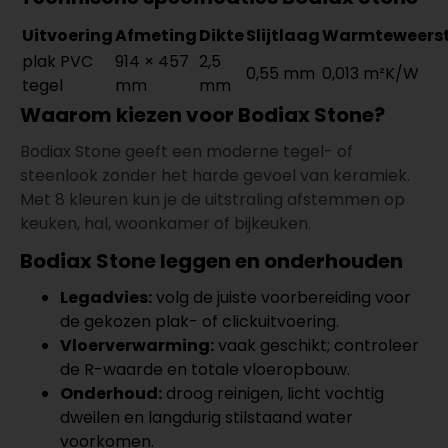
Uitvoering
Afmeting
Dikte
Slijtlaag
Warmteweers
plak PVC
914 × 457
2,5
0,55 mm
0,013 m²K/W
tegel
mm
mm
Waarom kiezen voor Bodiax Stone?
Bodiax Stone geeft een moderne tegel- of
steenlook zonder het harde gevoel van keramiek.
Met 8 kleuren kun je de uitstraling afstemmen op
keuken, hal, woonkamer of bijkeuken.
Bodiax Stone leggen en onderhouden
Legadvies:
volg de juiste voorbereiding voor
de gekozen plak- of clickuitvoering.
Vloerverwarming:
vaak geschikt; controleer
de R-waarde en totale vloeropbouw.
Onderhoud:
droog reinigen, licht vochtig
dweilen en langdurig stilstaand water
voorkomen.