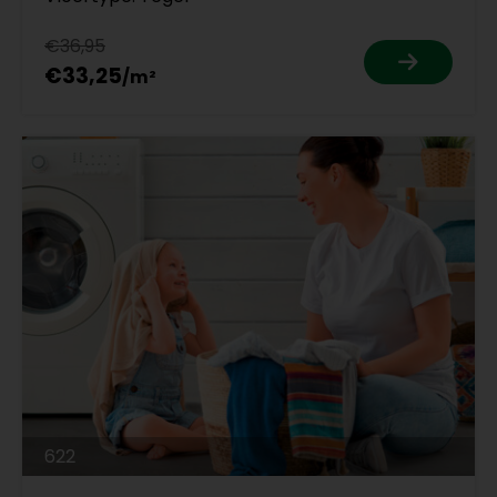
€36,95
€33,25
622