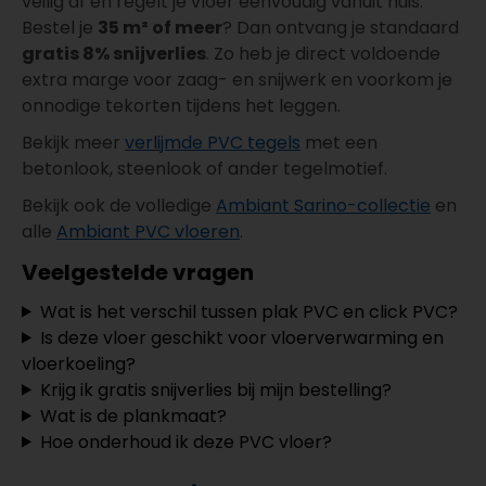
veilig af en regelt je vloer eenvoudig vanuit huis.
Bestel je
35 m² of meer
? Dan ontvang je standaard
gratis 8% snijverlies
. Zo heb je direct voldoende
extra marge voor zaag- en snijwerk en voorkom je
onnodige tekorten tijdens het leggen.
Bekijk meer
verlijmde PVC tegels
met een
betonlook, steenlook of ander tegelmotief.
Bekijk ook de volledige
Ambiant Sarino-collectie
en
alle
Ambiant PVC vloeren
.
Veelgestelde vragen
Wat is het verschil tussen plak PVC en click PVC?
Is deze vloer geschikt voor vloerverwarming en
vloerkoeling?
Krijg ik gratis snijverlies bij mijn bestelling?
Wat is de plankmaat?
Hoe onderhoud ik deze PVC vloer?