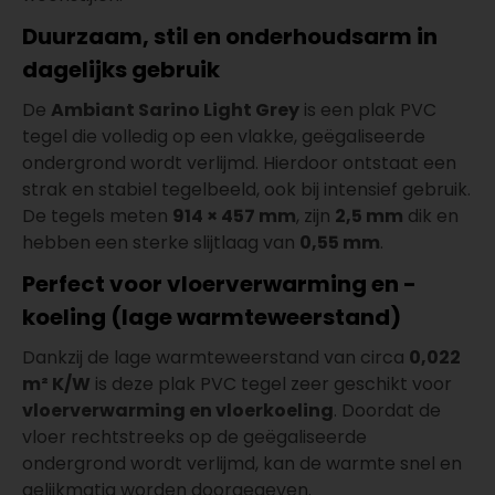
Duurzaam, stil en onderhoudsarm in
dagelijks gebruik
De
Ambiant Sarino Light Grey
is een plak PVC
tegel die volledig op een vlakke, geëgaliseerde
ondergrond wordt verlijmd. Hierdoor ontstaat een
strak en stabiel tegelbeeld, ook bij intensief gebruik.
De tegels meten
914 × 457 mm
, zijn
2,5 mm
dik en
hebben een sterke slijtlaag van
0,55 mm
.
Perfect voor vloerverwarming en -
koeling (lage warmteweerstand)
Dankzij de lage warmteweerstand van circa
0,022
m² K/W
is deze plak PVC tegel zeer geschikt voor
vloerverwarming en vloerkoeling
. Doordat de
vloer rechtstreeks op de geëgaliseerde
ondergrond wordt verlijmd, kan de warmte snel en
gelijkmatig worden doorgegeven.