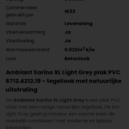
Commercieel
W33
gebruiktype
Garantie
Levenslang
Vloerverwarming
Ja
Vloerkoeling
Ja
2
Warmteweerstand
0.022m
k/w
Look
Betonlook
Ambiant Sarino XL Light Grey plak PVC
6712.4212.19 – tegellook met natuurlijke
uitstraling
De
Ambiant Sarino XL Light Grey
is een plak PVC
vloer met een rustige, natuurlijke tegellook. De tint
Light Grey geeft je interieur een warme basis die
makkelijk combineert met moderne en tijdloze
woonstijlen.