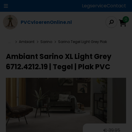
Legservice
Contact
0
PVCvloerenOnline.nl
...
Ambiant
Sarino
Sarino Tegel Light Grey Plak
Ambiant Sarino XL Light Grey
6712.4212.19 | Tegel | Plak PVC
€ 39,95