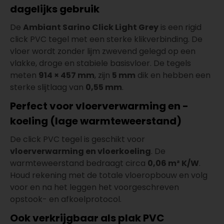
dagelijks gebruik
De
Ambiant Sarino Click Light Grey
is een rigid
click PVC tegel met een sterke klikverbinding. De
vloer wordt zonder lijm zwevend gelegd op een
vlakke, droge en stabiele basisvloer. De tegels
meten
914 × 457 mm
, zijn
5 mm
dik en hebben een
sterke slijtlaag van
0,55 mm
.
Perfect voor vloerverwarming en -
koeling (lage warmteweerstand)
De click PVC tegel is geschikt voor
vloerverwarming en vloerkoeling
. De
warmteweerstand bedraagt circa
0,06 m² K/W
.
Houd rekening met de totale vloeropbouw en volg
voor en na het leggen het voorgeschreven
opstook- en afkoelprotocol.
Ook verkrijgbaar als plak PVC