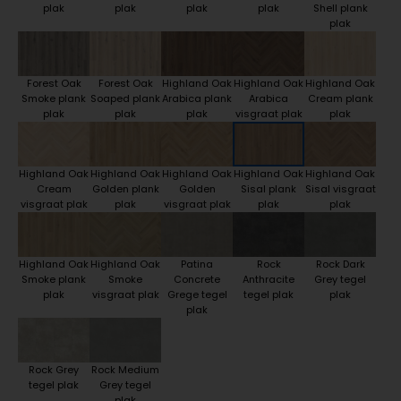
plak
plak
plak
plak
Shell plank
plak
Forest Oak
Forest Oak
Highland Oak
Highland Oak
Highland Oak
Smoke plank
Soaped plank
Arabica plank
Arabica
Cream plank
plak
plak
plak
visgraat plak
plak
Highland Oak
Highland Oak
Highland Oak
Highland Oak
Highland Oak
Cream
Golden plank
Golden
Sisal plank
Sisal visgraat
visgraat plak
plak
visgraat plak
plak
plak
Highland Oak
Highland Oak
Patina
Rock
Rock Dark
Smoke plank
Smoke
Concrete
Anthracite
Grey tegel
plak
visgraat plak
Grege tegel
tegel plak
plak
plak
Rock Grey
Rock Medium
tegel plak
Grey tegel
plak