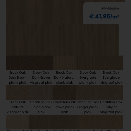
€ 48,95
€ 41,95
Brook Oak
Brook Oak
Brook Oak
Brook Oak
Brook Oak
Dark Brown
Dark Brown
Dark Natural
Everglade
Everglade
plank plak
visgraat plak
plank plak
plank plak
visgraat plak
Brook Oak
Chatillon Oak
Chatillon Oak
Chatillon Oak
Chatillon Oak
Natural
Beige plank
Brown plank
Ginger plank
Ginger
visgraat plak
plak
plak
plak
visgraat plak