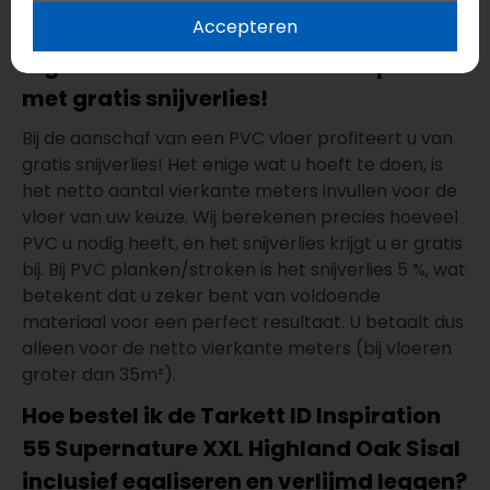
Accepteren
ID Inspiration 55 Supernature XXL
Highland Oak Sisal 24663915 kopen
met gratis snijverlies!
Bij de aanschaf van een PVC vloer profiteert u van
gratis snijverlies! Het enige wat u hoeft te doen, is
het netto aantal vierkante meters invullen voor de
vloer van uw keuze. Wij berekenen precies hoeveel
PVC u nodig heeft, en het snijverlies krijgt u er gratis
bij. Bij PVC planken/stroken is het snijverlies 5 %, wat
betekent dat u zeker bent van voldoende
materiaal voor een perfect resultaat. U betaalt dus
alleen voor de netto vierkante meters (bij vloeren
groter dan 35m²).
Hoe bestel ik de Tarkett ID Inspiration
55 Supernature XXL Highland Oak Sisal
inclusief egaliseren en verlijmd leggen?