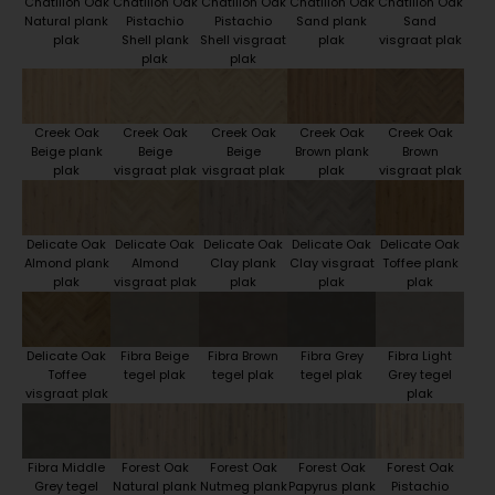
Chatillon Oak
Chatillon Oak
Chatillon Oak
Chatillon Oak
Chatillon Oak
Natural plank
Pistachio
Pistachio
Sand plank
Sand
plak
Shell plank
Shell visgraat
plak
visgraat plak
plak
plak
Creek Oak
Creek Oak
Creek Oak
Creek Oak
Creek Oak
Beige plank
Beige
Beige
Brown plank
Brown
plak
visgraat plak
visgraat plak
plak
visgraat plak
Delicate Oak
Delicate Oak
Delicate Oak
Delicate Oak
Delicate Oak
Almond plank
Almond
Clay plank
Clay visgraat
Toffee plank
plak
visgraat plak
plak
plak
plak
Delicate Oak
Fibra Beige
Fibra Brown
Fibra Grey
Fibra Light
Toffee
tegel plak
tegel plak
tegel plak
Grey tegel
visgraat plak
plak
Fibra Middle
Forest Oak
Forest Oak
Forest Oak
Forest Oak
Grey tegel
Natural plank
Nutmeg plank
Papyrus plank
Pistachio