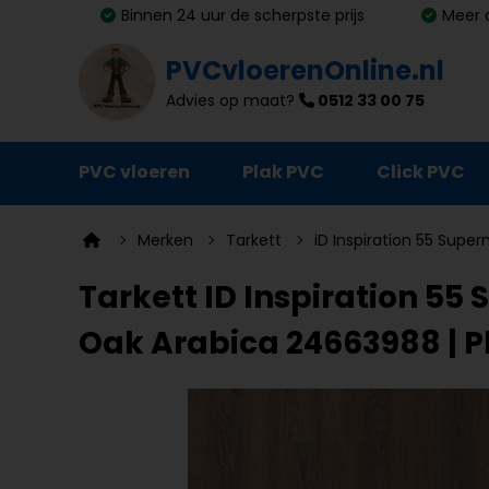
Binnen 24 uur de scherpste prijs
Meer 
PVCvloerenOnline.nl
Advies op maat?
0512 33 00 75
PVC vloeren
Plak PVC
Click PVC
Ondervloeren
Merken
Tarkett
iD Inspiration 55 Super
Plinten
Tarkett ID Inspiration 55
Deurmatten
Oak Arabica 24663988 | P
Vloer- en trapprofielen
Lijm, primer en egalisatie
Schoonmaak en onderhoud