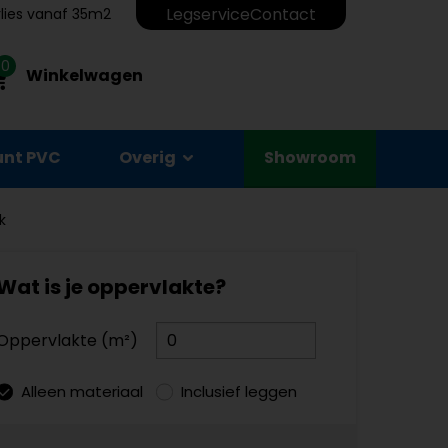
Legservice
Contact
erlies vanaf 35m2
0
Winkelwagen
unt PVC
Overig
Showroom
k
Wat is je oppervlakte?
Oppervlakte (m²)
Alleen materiaal
Inclusief leggen