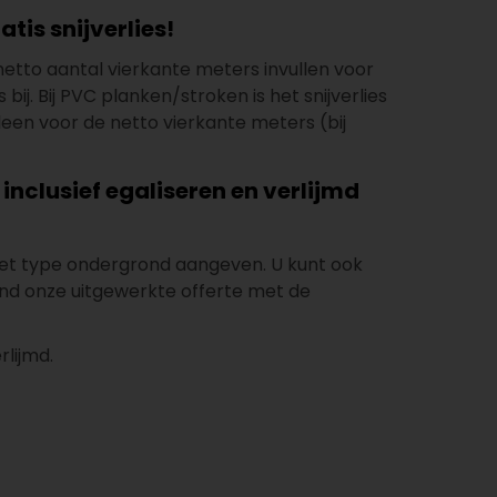
is snijverlies!
t netto aantal vierkante meters invullen voor
bij. Bij PVC planken/stroken is het snijverlies
leen voor de netto vierkante meters (bij
inclusief egaliseren en verlijmd
n het type ondergrond aangeven. U kunt ook
end onze uitgewerkte offerte met de
lijmd.