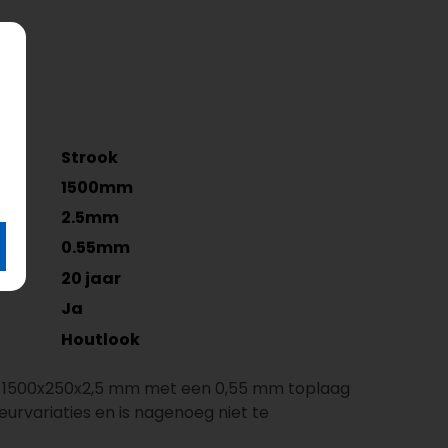
Strook
1500mm
2.5mm
0.55mm
20 jaar
Ja
Houtlook
n 1500x250x2,5 mm met een 0,55 mm toplaag
urvariaties en is nagenoeg niet te