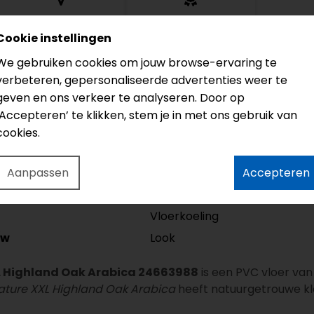
Groef
Garantie
Cookie instellingen
4V
20 jaar
We gebruiken cookies om jouw browse-ervaring te
verbeteren, gepersonaliseerde advertenties weer te
geven en ons verkeer te analyseren. Door op
Model
‘Accepteren’ te klikken, stem je in met ons gebruik van
Lengte
cookies.
Dikte
Aanpassen
Accepteren
Slijtlaag
Garantie
Vloerkoeling
Look
/w
XL Highland Oak Arabica 24663988
is een PVC vloer va
nature XXL Highland Oak Arabica
heeft natuurgetrouwe kle