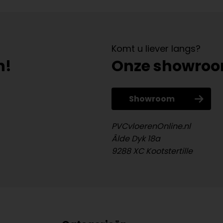
Komt u liever langs?
n!
Onze showro
Showroom
PVCvloerenOnline.nl
Âlde Dyk 18a
9288 XC Kootstertille