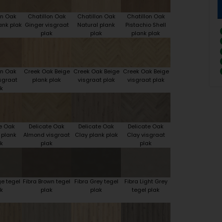
on Oak
Chatillon Oak
Chatillon Oak
Chatillon Oak
ank plak
Ginger visgraat
Natural plank
Pistachio Shell
plak
plak
plank plak
on Oak
Creek Oak Beige
Creek Oak Beige
Creek Oak Beige
sgraat
plank plak
visgraat plak
visgraat plak
k
e Oak
Delicate Oak
Delicate Oak
Delicate Oak
 plank
Almond visgraat
Clay plank plak
Clay visgraat
k
plak
plak
ge tegel
Fibra Brown tegel
Fibra Grey tegel
Fibra Light Grey
k
plak
plak
tegel plak