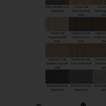
Fibra Middle Grey
Forest Oak
Fores
tegel plak
Natural plank
Nutmeg
plak
pla
Forest Oak
Highland Oak
Highla
Soaped plank
Arabica plank
Arabica v
plak
plak
pla
Highland Oak
Highland Oak
Highla
Golden visgraat
Sisal plank plak
Sisal vi
plak
pla
Rock Anthracite
Rock Dark Grey
Rock Gre
tegel plak
tegel plak
pla