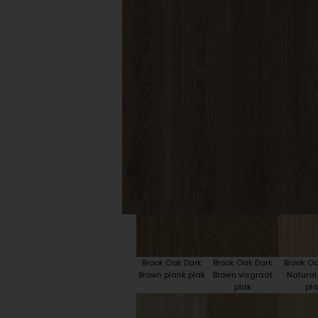
Plint accessoires
Traprenovatie
Brook Oak Dark
Brook Oak Dark
Brook Oa
Brown plank plak
Brown visgraat
Natural
plak
pla