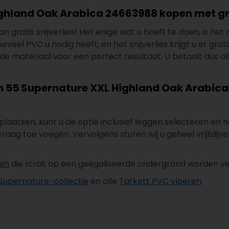
ighland Oak Arabica 24663988 kopen met grat
n gratis snijverlies! Het enige wat u hoeft te doen, is he
el PVC u nodig heeft, en het snijverlies krijgt u er gratis 
e materiaal voor een perfect resultaat. U betaalt dus al
ion 55 Supernature XXL Highland Oak Arabica 
n plaatsen, kunt u de optie inclusief leggen selecteren e
aag toe voegen. Vervolgens sturen wij u geheel vrijblijv
ken
die strak op een geëgaliseerde ondergrond worden ver
 Supernature-collectie
en alle
Tarkett PVC vloeren
.