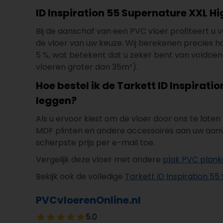
ID Inspiration 55 Supernature XXL H
Bij de aanschaf van een PVC vloer profiteert u va
de vloer van uw keuze. Wij berekenen precies hoeve
5 %, wat betekent dat u zeker bent van voldoend
vloeren groter dan 35m²).
Hoe bestel ik de Tarkett ID Inspirat
leggen?
Als u ervoor kiest om de vloer door ons te late
MDF plinten en andere accessoires aan uw aanvr
scherpste prijs per e-mail toe.
Vergelijk deze vloer met andere
plak PVC plan
Bekijk ook de volledige
Tarkett iD Inspiration 55
PVCvloerenOnline.nl
5.0