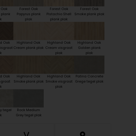
t Oak
Forest Oak
Forest Oak
Forest Oak
 plank
Papyrus plank
Pistachio Shell
Smoke plank plak
k
plak
plank plak
nd Oak
Highland Oak
Highland Oak
Highland Oak
isgraat
Cream plank plak
Cream visgraat
Golden plank
k
plak
plak
nd Oak
Highland Oak
Highland Oak
Patina Concrete
sgraat
Smoke plank plak
Smoke visgraat
Grege tegel plak
k
plak
y tegel
Rock Medium
k
Grey tegel plak