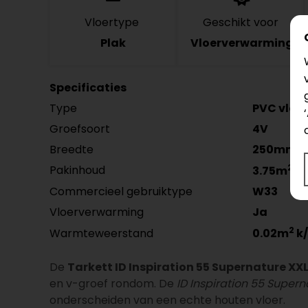
Vloertype
Geschikt voor
Plak
Vloerverwarming
Specificaties
Type
PVC vloer
Groefsoort
4V
Breedte
250mm
2
Pakinhoud
3.75m
Commercieel gebruiktype
W33
Vloerverwarming
Ja
2
Warmteweerstand
0.02m
k
De
Tarkett ID Inspiration 55 Supernature X
en v-groef rondom. De
ID Inspiration 55 Super
onderscheiden van een echte houten vloer.