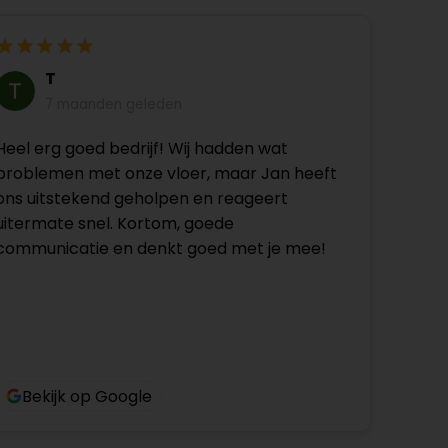
T
7 maanden geleden
Heel erg goed bedrijf! Wij hadden wat
problemen met onze vloer, maar Jan heeft
ons uitstekend geholpen en reageert
uitermate snel. Kortom, goede
communicatie en denkt goed met je mee!
Bekijk op Google