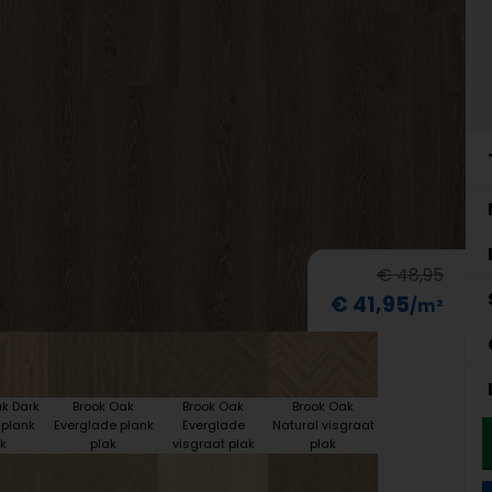
€ 48,95
€ 41,95
k Dark
Brook Oak
Brook Oak
Brook Oak
 plank
Everglade plank
Everglade
Natural visgraat
k
plak
visgraat plak
plak