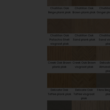
Chatillon Oak
Chatillon Oak
Chatill
Beige plank plak
Brown plank plak
Ginger pl
Chatillon Oak
Chatillon Oak
Chatill
Pistachio Shell
Sand plank plak
Sand vi
visgraat plak
pla
Creek Oak Brown
Creek Oak Brown
Delicat
plank plak
visgraat plak
Almond
pla
Delicate Oak
Delicate Oak
Fibra Bei
Toffee plank plak
Toffee visgraat
pla
plak