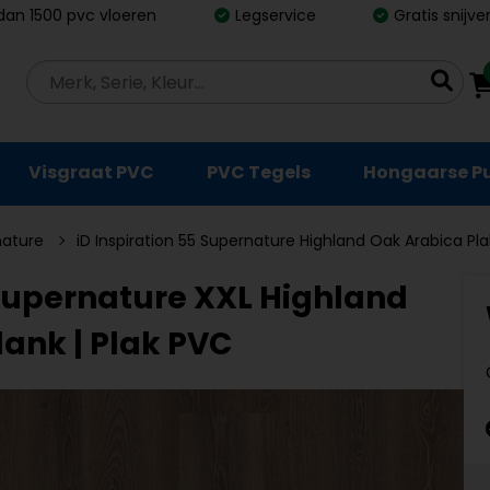
dan 1500 pvc vloeren
Legservice
Gratis snijv
Visgraat PVC
PVC Tegels
Hongaarse P
nature
iD Inspiration 55 Supernature Highland Oak Arabica Pla
 Supernature XXL Highland
lank | Plak PVC