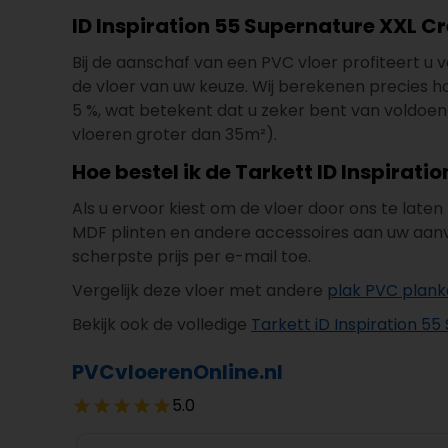
ID Inspiration 55 Supernature XXL Cr
Bij de aanschaf van een PVC vloer profiteert u va
de vloer van uw keuze. Wij berekenen precies hoeve
5 %, wat betekent dat u zeker bent van voldoend
vloeren groter dan 35m²).
Hoe bestel ik de Tarkett ID Inspirat
Als u ervoor kiest om de vloer door ons te late
MDF plinten en andere accessoires aan uw aanvr
scherpste prijs per e-mail toe.
Vergelijk deze vloer met andere
plak PVC plan
Bekijk ook de volledige
Tarkett iD Inspiration 55
PVCvloerenOnline.nl
5.0