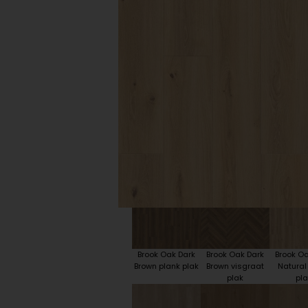
Plint accessoires
Traprenovatie
Brook Oak Dark
Brook Oak Dark
Brook Oa
Brown plank plak
Brown visgraat
Natural
plak
pla