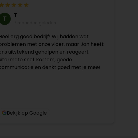
T
7 maanden geleden
Heel erg goed bedrijf! Wij hadden wat
problemen met onze vloer, maar Jan heeft
ons uitstekend geholpen en reageert
uitermate snel. Kortom, goede
communicatie en denkt goed met je mee!
Bekijk op Google