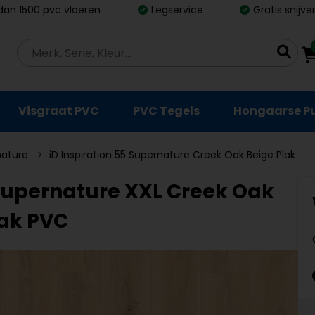
dan 1500 pvc vloeren
Legservice
Gratis snijv
Visgraat PVC
PVC Tegels
Hongaarse P
nature
iD Inspiration 55 Supernature Creek Oak Beige Plak
 Supernature XXL Creek Oak
lak PVC