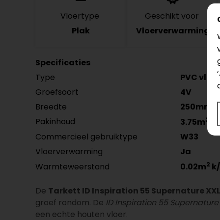
Vloertype
Geschikt voor
Plak
Vloerverwarming
Specificaties
Type
PVC vloer
Groefsoort
4V
Breedte
250mm
2
Pakinhoud
3.75m
Commercieel gebruiktype
W33
Vloerverwarming
Ja
2
Warmteweerstand
0.02m
k
De
Tarkett ID Inspiration 55 Supernature XX
groef rondom. De
ID Inspiration 55 Supernatur
een echte houten vloer.