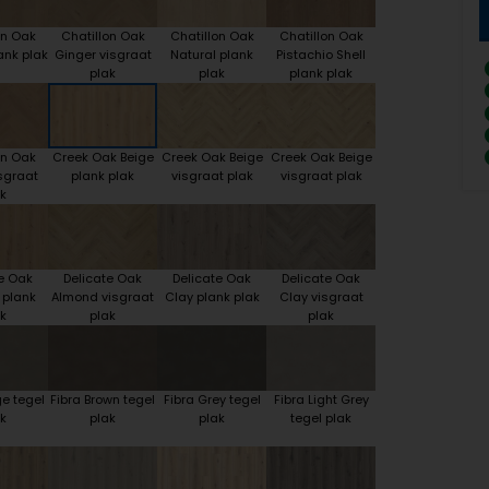
on Oak
Chatillon Oak
Chatillon Oak
Chatillon Oak
ank plak
Ginger visgraat
Natural plank
Pistachio Shell
plak
plak
plank plak
on Oak
Creek Oak Beige
Creek Oak Beige
Creek Oak Beige
sgraat
plank plak
visgraat plak
visgraat plak
k
e Oak
Delicate Oak
Delicate Oak
Delicate Oak
 plank
Almond visgraat
Clay plank plak
Clay visgraat
k
plak
plak
ge tegel
Fibra Brown tegel
Fibra Grey tegel
Fibra Light Grey
k
plak
plak
tegel plak