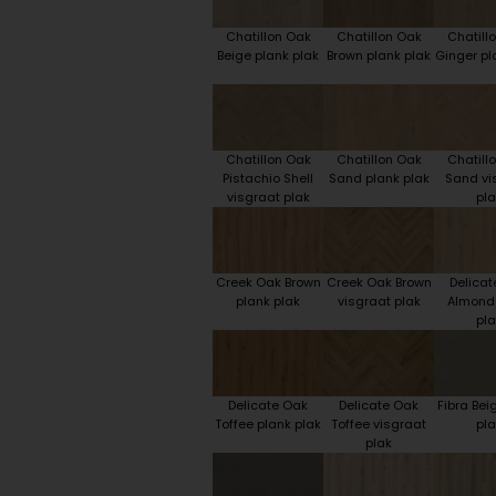
Chatillon Oak
Chatillon Oak
Chatill
Beige plank plak
Brown plank plak
Ginger pl
Chatillon Oak
Chatillon Oak
Chatill
Pistachio Shell
Sand plank plak
Sand vi
visgraat plak
pla
Creek Oak Brown
Creek Oak Brown
Delicat
plank plak
visgraat plak
Almond
pla
Delicate Oak
Delicate Oak
Fibra Bei
Toffee plank plak
Toffee visgraat
pla
plak