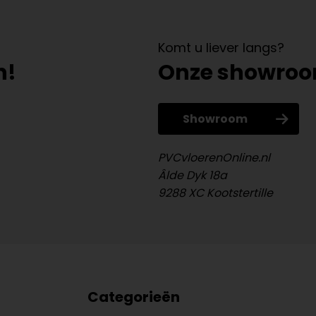
Komt u liever langs?
n!
Onze showro
Showroom
PVCvloerenOnline.nl
Âlde Dyk 18a
9288 XC Kootstertille
Categorieën