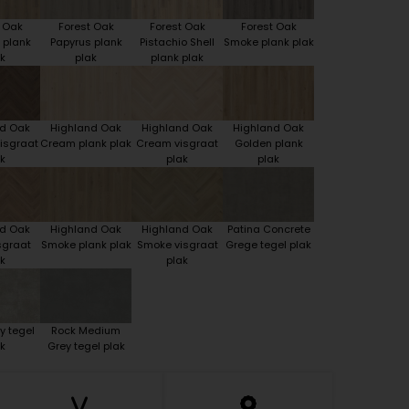
t Oak
Forest Oak
Forest Oak
Forest Oak
 plank
Papyrus plank
Pistachio Shell
Smoke plank plak
k
plak
plank plak
nd Oak
Highland Oak
Highland Oak
Highland Oak
isgraat
Cream plank plak
Cream visgraat
Golden plank
k
plak
plak
nd Oak
Highland Oak
Highland Oak
Patina Concrete
sgraat
Smoke plank plak
Smoke visgraat
Grege tegel plak
k
plak
y tegel
Rock Medium
k
Grey tegel plak