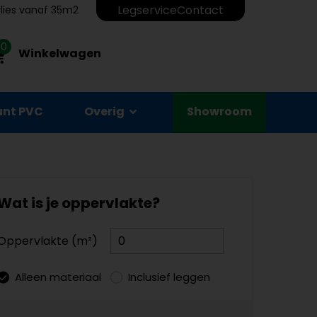
Legservice
Contact
erlies vanaf 35m2
0
Winkelwagen
unt PVC
Overig
Showroom
Wat is je oppervlakte?
Oppervlakte (m²)
Alleen materiaal
Inclusief leggen