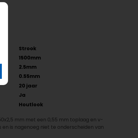
Strook
1500mm
2.5mm
0.55mm
20 jaar
Ja
Houtlook
250x2,5 mm met een 0,55 mm toplaag en v-
s en is nagenoeg niet te onderscheiden van