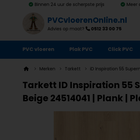
Binnen 24 uur de scherpste prijs
Meer 
PVCvloerenOnline.nl
Advies op maat?
0512 33 00 75
PVC vloeren
Plak PVC
Click PVC
Ondervloeren
Merken
Tarkett
iD Inspiration 55 Super
Plinten
Tarkett ID Inspiration 55
Deurmatten
Beige 24514041 | Plank | P
Vloer- en trapprofielen
Lijm, primer en egalisatie
Schoonmaak en onderhoud