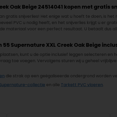
eek Oak Beige 24514041 kopen met gratis sni
n gratis snijverlies! Het enige wat u hoeft te doen, is he
el PVC u nodig heeft, en het snijverlies krijgt u er gratis 
e materiaal voor een perfect resultaat. U betaalt dus al
ion 55 Supernature XXL Creek Oak Beige inclu
n plaatsen, kunt u de optie inclusief leggen selecteren e
aag toe voegen. Vervolgens sturen wij u geheel vrijblijv
ken
die strak op een geëgaliseerde ondergrond worden ver
 Supernature-collectie
en alle
Tarkett PVC vloeren
.