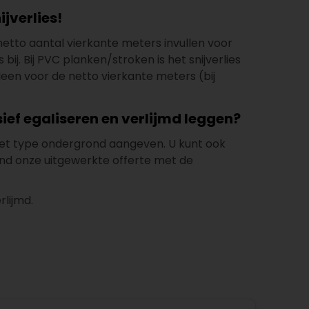
jverlies!
t netto aantal vierkante meters invullen voor
bij. Bij PVC planken/stroken is het snijverlies
leen voor de netto vierkante meters (bij
sief egaliseren en verlijmd leggen?
n het type ondergrond aangeven. U kunt ook
end onze uitgewerkte offerte met de
lijmd.