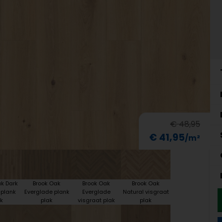
€ 48,95
€ 41,95
k Dark
Brook Oak
Brook Oak
Brook Oak
 plank
Everglade plank
Everglade
Natural visgraat
k
plak
visgraat plak
plak