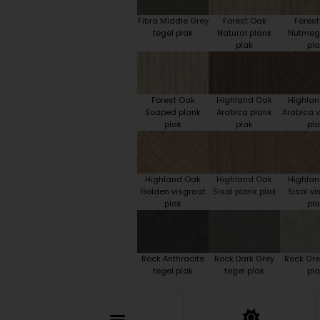
Fibra Middle Grey
Forest Oak
Fores
tegel plak
Natural plank
Nutmeg
plak
pla
Forest Oak
Highland Oak
Highla
Soaped plank
Arabica plank
Arabica v
plak
plak
pla
Highland Oak
Highland Oak
Highla
Golden visgraat
Sisal plank plak
Sisal vi
plak
pla
Rock Anthracite
Rock Dark Grey
Rock Gre
tegel plak
tegel plak
pla