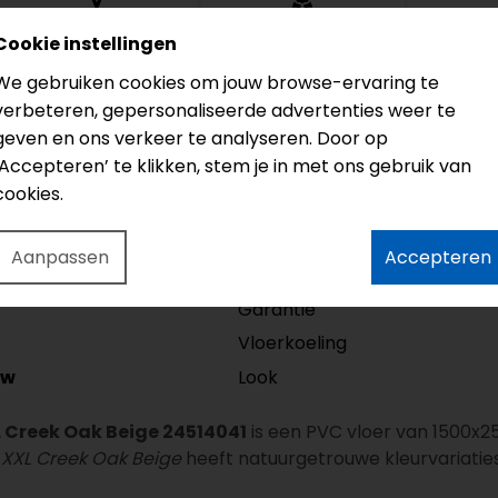
Groef
Garantie
Cookie instellingen
4V
20 jaar
We gebruiken cookies om jouw browse-ervaring te
verbeteren, gepersonaliseerde advertenties weer te
geven en ons verkeer te analyseren. Door op
‘Accepteren’ te klikken, stem je in met ons gebruik van
Model
cookies.
Lengte
Dikte
Aanpassen
Accepteren
Slijtlaag
Garantie
Vloerkoeling
Look
/w
L Creek Oak Beige 24514041
is een PVC vloer van 1500x
e XXL Creek Oak Beige
heeft natuurgetrouwe kleurvariatie