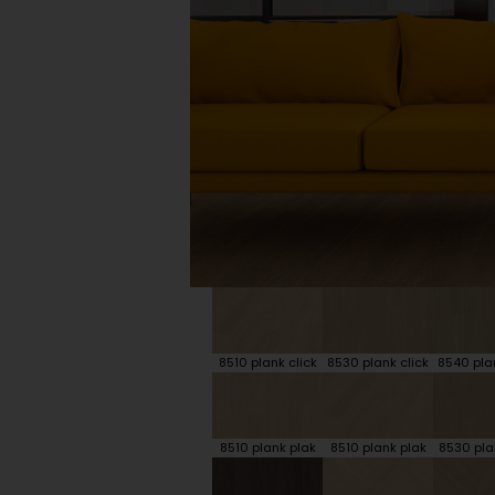
Plint accessoires
Traprenovatie
8510 plank click
8530 plank click
8540 plan
8510 plank plak
8510 plank plak
8530 pla