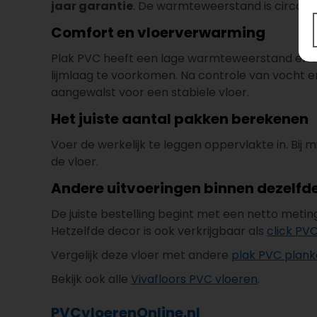
jaar garantie
. De warmteweerstand is circa
0
Comfort en vloerverwarming
Plak PVC heeft een lage warmteweerstand en re
lijmlaag te voorkomen. Na controle van vocht e
aangewalst voor een stabiele vloer.
Het juiste aantal pakken berekenen
Voer de werkelijk te leggen oppervlakte in. Bij
de vloer.
Andere uitvoeringen binnen dezelfde
De juiste bestelling begint met een netto meti
Hetzelfde decor is ook verkrijgbaar als
click PV
Vergelijk deze vloer met andere
plak PVC plan
Bekijk ook alle
Vivafloors PVC vloeren
.
PVCvloerenOnline.nl