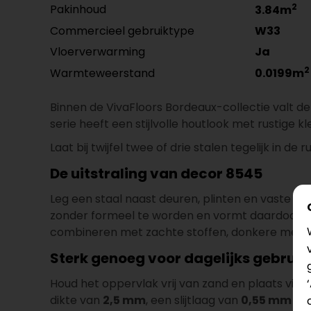
2
Pakinhoud
3.84m
Commercieel gebruiktype
W33
Vloerverwarming
Ja
2
Warmteweerstand
0.0199m
Binnen de VivaFloors Bordeaux-collectie valt d
serie heeft een stijlvolle houtlook met rustige 
Laat bij twijfel twee of drie stalen tegelijk in d
De uitstraling van decor 8545
Leg een staal naast deuren, plinten en vaste ka
zonder formeel te worden en vormt daardoor een
combineren met zachte stoffen, donkere meube
Sterk genoeg voor dagelijks gebruik
Houd het oppervlak vrij van zand en plaats vilt 
dikte van
2,5 mm
, een slijtlaag van
0,55 mm
en