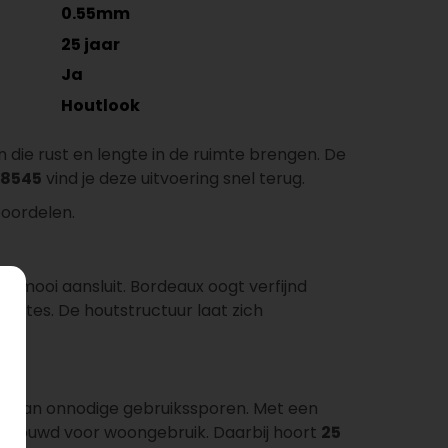
0.55mm
25 jaar
Ja
Houtlook
 die rust en lengte in de ruimte brengen. De
8545
vind je deze uitvoering snel terug.
beoordelen.
ur mooi aansluit. Bordeaux oogt verfijnd
imtes. De houtstructuur laat zich
 vrij van onnodige gebruikssporen. Met een
gebouwd voor woongebruik. Daarbij hoort
25