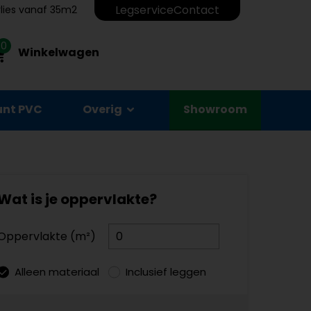
Legservice
Contact
erlies vanaf 35m2
0
Winkelwagen
unt PVC
Overig
Showroom
Wat is je oppervlakte?
Oppervlakte (m²)
Alleen materiaal
Inclusief leggen