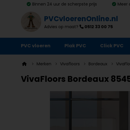
Binnen 24 uur de scherpste prijs
Meer 
PVCvloerenOnline.nl
Advies op maat?
0512 33 00 75
PVC vloeren
Plak PVC
Click PVC
Ondervloeren
Merken
Vivafloors
Bordeaux
VivaFl
Plinten
VivaFloors Bordeaux 8545 
Deurmatten
Vloer- en trapprofielen
Lijm, primer en egalisatie
Schoonmaak en onderhoud