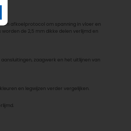
- en afkoelprotocol om spanning in vloer en
s worden de 2,5 mm dikke delen verlijmd en
ansluitingen, zaagwerk en het uitlijnen van
kleuren en legwijzen verder vergelijken.
lijmd.