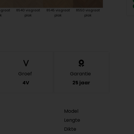
sgraat
8540 visgraat
8545 visgraat
8550 visgraat
k
plak
plak
plak
Groef
Garantie
4V
25 jaar
Model
Lengte
Dikte