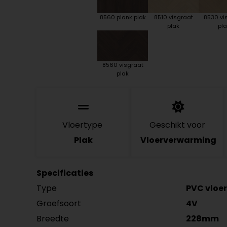
8560 plank plak
8510 visgraat
8530 vi
plak
pla
8560 visgraat
plak
Vloertype
Geschikt voor
Plak
Vloerverwarming
Specificaties
Type
PVC vloer
Groefsoort
4V
Breedte
228mm