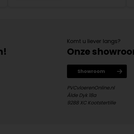
Komt u liever langs?
n!
Onze showro
Showroom
PVCvloerenOnline.nl
Âlde Dyk 18a
9288 XC Kootstertille