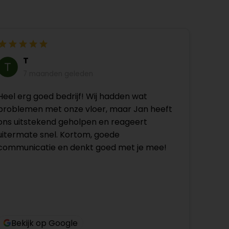
T
7 maanden geleden
Heel erg goed bedrijf! Wij hadden wat
problemen met onze vloer, maar Jan heeft
ons uitstekend geholpen en reageert
uitermate snel. Kortom, goede
communicatie en denkt goed met je mee!
Bekijk op Google