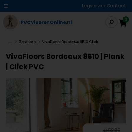
Legservice
Contact
0
PVCvloerenOnline.nl
...
Bordeaux
VivaFloors Bordeaux 8510 Click
VivaFloors Bordeaux 8510 | Plank
| Click PVC
€ 52,95