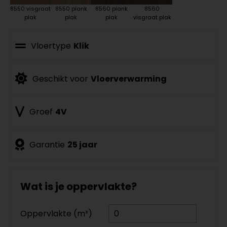
8550 visgraat
8550 plank
8560 plank
8560
plak
plak
plak
visgraat plak
Vloertype
Klik
Geschikt voor
Vloerverwarming
Groef
4V
Garantie
25 jaar
Wat is je oppervlakte?
Oppervlakte (m²)