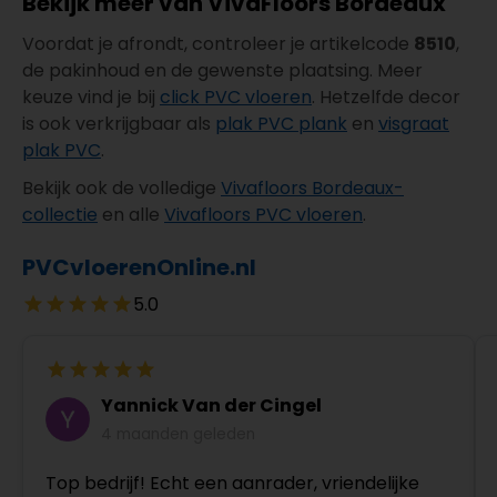
Bekijk meer van VivaFloors Bordeaux
Voordat je afrondt, controleer je artikelcode
8510
,
de pakinhoud en de gewenste plaatsing. Meer
keuze vind je bij
click PVC vloeren
. Hetzelfde decor
is ook verkrijgbaar als
plak PVC plank
en
visgraat
plak PVC
.
Bekijk ook de volledige
Vivafloors Bordeaux-
collectie
en alle
Vivafloors PVC vloeren
.
PVCvloerenOnline.nl
5.0
Yannick Van der Cingel
4 maanden geleden
Top bedrijf! Echt een aanrader, vriendelijke