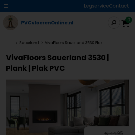
Legservice
Contact
0
PVCvloerenOnline.nl
...
Sauerland
VivaFloors Sauerland 3530 Plak
VivaFloors Sauerland 3530 |
Plank | Plak PVC
€ 44,95