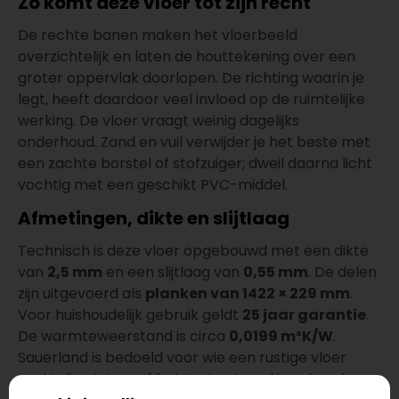
Zo komt deze vloer tot zijn recht
De rechte banen maken het vloerbeeld
overzichtelijk en laten de houttekening over een
groter oppervlak doorlopen. De richting waarin je
legt, heeft daardoor veel invloed op de ruimtelijke
werking. De vloer vraagt weinig dagelijks
onderhoud. Zand en vuil verwijder je het beste met
een zachte borstel of stofzuiger; dweil daarna licht
vochtig met een geschikt PVC-middel.
Afmetingen, dikte en slijtlaag
Technisch is deze vloer opgebouwd met een dikte
van
2,5 mm
en een slijtlaag van
0,55 mm
. De delen
zijn uitgevoerd als
planken van 1422 × 229 mm
.
Voor huishoudelijk gebruik geldt
25 jaar garantie
.
De warmteweerstand is circa
0,0199 m²K/W
.
Sauerland is bedoeld voor wie een rustige vloer
zoekt die niet aan één interieurtrend is gebonden.