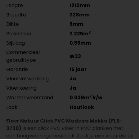
4962311011
Lengte
1210mm
per lengte: mm, € 28,95 p/st
Breedte
228mm
Dikte
5mm
2
Pakinhoud
2.225m
Slijtlaag
0.55mm
Commercieel
W33
gebruiktype
Garantie
15 jaar
Vloerverwarming
Ja
Vloerkoeling
Ja
2
Warmteweerstand
0.039m
k/w
Look
Houtlook
Floer Natuur Click PVC Madeira Mokka (FLR-
3730)
is een click PVC vloer in PVC planken met
een hoogwaardige houtlook. Zoek je een vloer die er