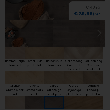
€ 43,95
€ 39,55
Bemmel Beige
Berner Bruin
Berner Bruin
Callantsoog
Callantsoog
plank plak
plank plak
plank click
Cremewit
Cremewit
plank plak
plank click
Cilento
Cilento
Garda
Garda
Langelo
Creme plank
Creme plank
Grijsbeige
Grijsbeige
Landelijk
plak
click
plank plak
plank click
plank plak