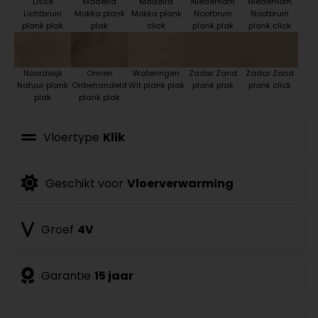
Lisse
Madeira
Madeira
Niederhorn
Niederhorn
Lichtbruin
Mokka plank
Mokka plank
Nootbruin
Nootbruin
plank plak
plak
click
plank plak
plank click
Noordwijk
Onnen
Wateringen
Zadar Zand
Zadar Zand
Natuur plank
Onbehandeld
Wit plank plak
plank plak
plank click
plak
plank plak
Vloertype
Klik
Geschikt voor
Vloerverwarming
Groef
4V
Garantie
15 jaar