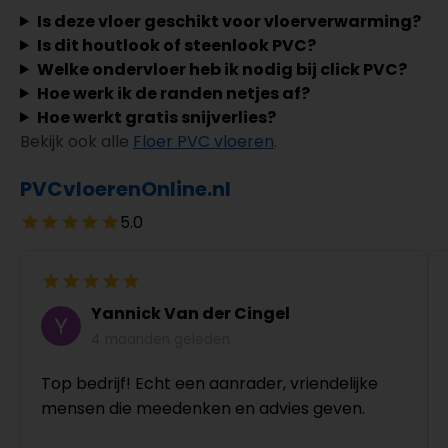
Is deze vloer geschikt voor vloerverwarming?
Is dit houtlook of steenlook PVC?
Welke ondervloer heb ik nodig bij click PVC?
Hoe werk ik de randen netjes af?
Hoe werkt gratis snijverlies?
Bekijk ook alle
Floer PVC vloeren
.
PVCvloerenOnline.nl
5.0
Yannick Van der Cingel
4 maanden geleden
Top bedrijf! Echt een aanrader, vriendelijke
mensen die meedenken en advies geven.