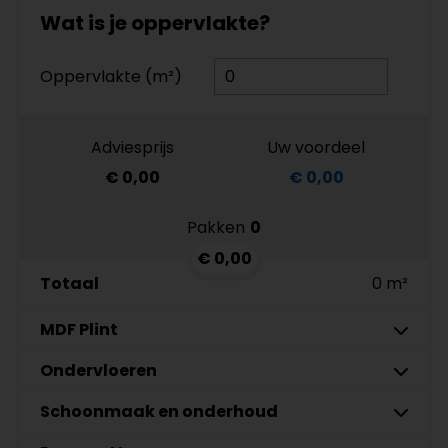
Wat is je oppervlakte?
Oppervlakte (m²)
Adviesprijs
Uw voordeel
€ 0,00
€ 0,00
Pakken
0
€ 0,00
Totaal
0 m²
MDF Plint
7 cm
Ondervloeren
9 cm
Schoonmaak en onderhoud
MDF plinten 7 cm
Floer Ondervloeren Rigid
Meter
Meter
Aantal
Rollen
2
Amsterdam 70x15mm
Click PVC Ondervloer 2.0