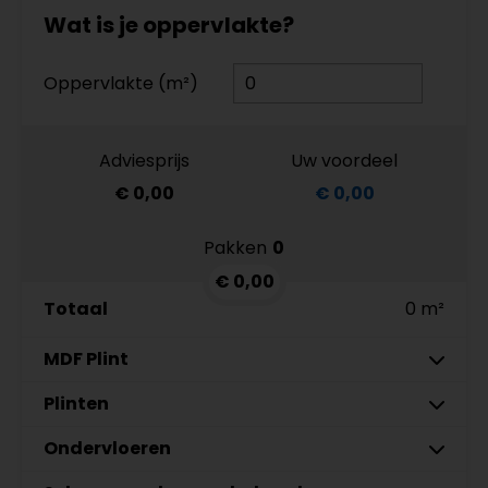
Wat is je oppervlakte?
Oppervlakte (m²)
Adviesprijs
Uw voordeel
€ 0,00
€ 0,00
Pakken
0
€ 0,00
Totaal
0 m²
MDF Plint
7 cm
Plinten
9 cm
Ondervloeren
MDF plinten 7 cm
Co-Pro Plakplinten eiken
Meter
Meter
Aantal
Aantal
Amsterdam 70x15mm
licht 9922 5111992219