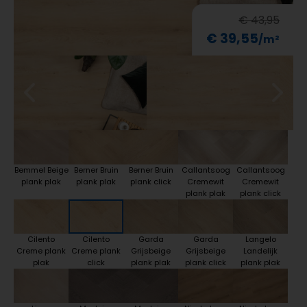
€ 43,95
€ 39,55
Bemmel Beige
Berner Bruin
Berner Bruin
Callantsoog
Callantsoog
plank plak
plank plak
plank click
Cremewit
Cremewit
plank plak
plank click
Cilento
Cilento
Garda
Garda
Langelo
Creme plank
Creme plank
Grijsbeige
Grijsbeige
Landelijk
plak
click
plank plak
plank click
plank plak