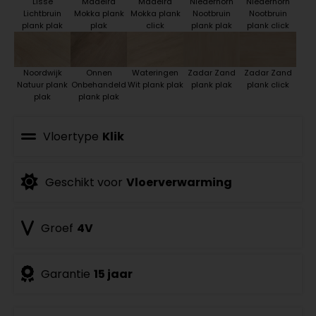
Lisse
Madeira
Madeira
Niederhorn
Niederhorn
Lichtbruin
Mokka plank
Mokka plank
Nootbruin
Nootbruin
plank plak
plak
click
plank plak
plank click
Noordwijk
Onnen
Wateringen
Zadar Zand
Zadar Zand
Natuur plank
Onbehandeld
Wit plank plak
plank plak
plank click
plak
plank plak
Vloertype
Klik
Geschikt voor
Vloerverwarming
Groef
4V
Garantie
15 jaar