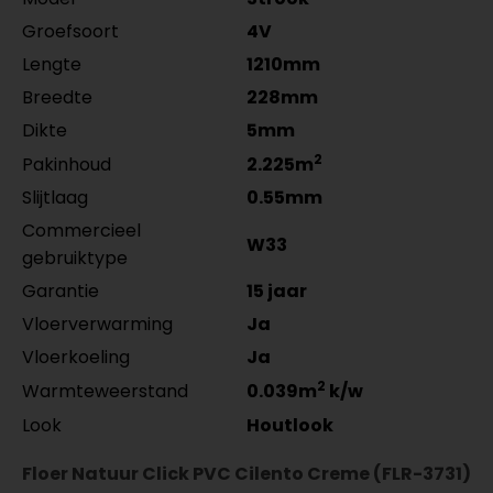
Groefsoort
4V
Co-Pro Profielen Zilver
Meter
Aantal
4962311011
Lengte
1210mm
per lengte: mm, € 28,95 p/st
Breedte
228mm
Dikte
5mm
2
Pakinhoud
2.225m
Slijtlaag
0.55mm
Commercieel
W33
gebruiktype
Garantie
15 jaar
Vloerverwarming
Ja
Vloerkoeling
Ja
2
Warmteweerstand
0.039m
k/w
Look
Houtlook
Floer Natuur Click PVC Cilento Creme (FLR-3731)