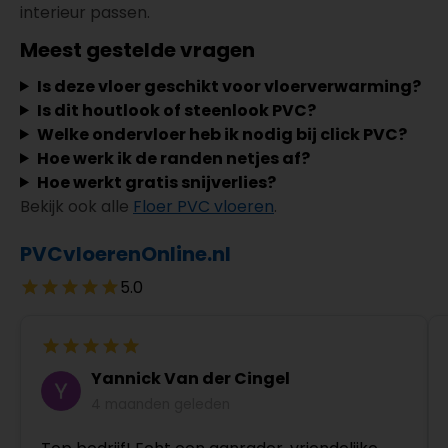
interieur passen.
Meest gestelde vragen
Is deze vloer geschikt voor vloerverwarming?
Is dit houtlook of steenlook PVC?
Welke ondervloer heb ik nodig bij click PVC?
Hoe werk ik de randen netjes af?
Hoe werkt gratis snijverlies?
Bekijk ook alle
Floer PVC vloeren
.
PVCvloerenOnline.nl
5.0
Yannick Van der Cingel
4 maanden geleden