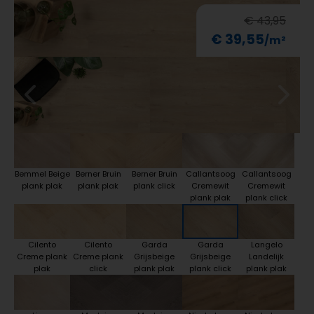
€ 43,95
€ 39,55
Bemmel Beige
Berner Bruin
Berner Bruin
Callantsoog
Callantsoog
plank plak
plank plak
plank click
Cremewit
Cremewit
plank plak
plank click
Cilento
Cilento
Garda
Garda
Langelo
Creme plank
Creme plank
Grijsbeige
Grijsbeige
Landelijk
plak
click
plank plak
plank click
plank plak