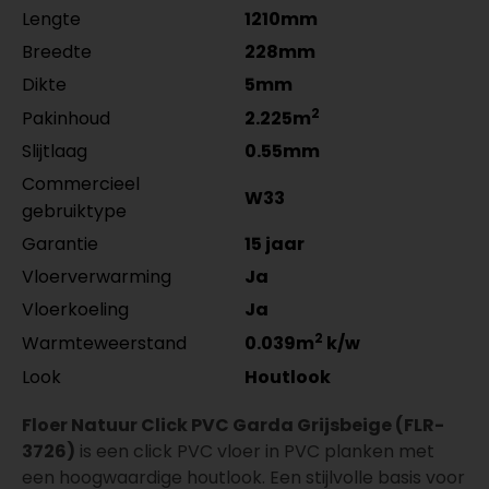
4962311011
per lengte: mm, € 17,95 p/st
per lengte: mm, € 14,95 p/st
Lengte
1210mm
per lengte: mm, € 28,95 p/st
Breedte
228mm
Dikte
5mm
2
Pakinhoud
2.225m
Slijtlaag
0.55mm
Commercieel
W33
gebruiktype
Garantie
15 jaar
Vloerverwarming
Ja
Vloerkoeling
Ja
2
Warmteweerstand
0.039m
k/w
Look
Houtlook
Floer Natuur Click PVC Garda Grijsbeige (FLR-
3726)
is een click PVC vloer in PVC planken met
een hoogwaardige houtlook. Een stijlvolle basis voor