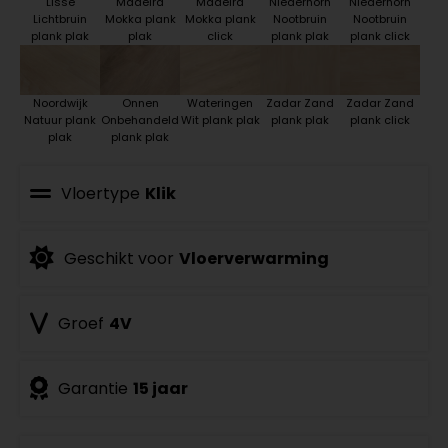
Lisse
Madeira
Madeira
Niederhorn
Niederhorn
Lichtbruin
Mokka plank
Mokka plank
Nootbruin
Nootbruin
plank plak
plak
click
plank plak
plank click
Noordwijk
Onnen
Wateringen
Zadar Zand
Zadar Zand
Natuur plank
Onbehandeld
Wit plank plak
plank plak
plank click
plak
plank plak
Vloertype
Klik
Geschikt voor
Vloerverwarming
Groef
4V
Garantie
15 jaar