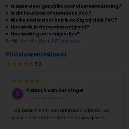
Is deze vloer geschikt voor vloerverwarming?
Is dit houtlook of steenlook PVC?
Welke ondervloer heb ik nodig bij click PVC?
Hoe werk ik de randen netjes af?
Hoe werkt gratis snijverlies?
Bekijk ook alle
Floer PVC vloeren
.
PVCvloerenOnline.nl
5.0
Yannick Van der Cingel
4 maanden geleden
Top bedrijf! Echt een aanrader, vriendelijke
mensen die meedenken en advies geven.