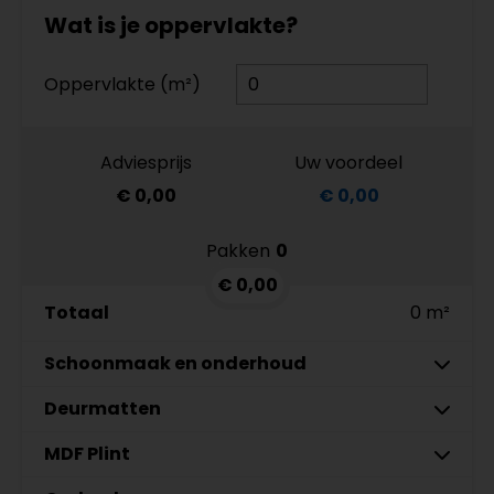
Wat is je oppervlakte?
Oppervlakte (m²)
Adviesprijs
Uw voordeel
€ 0,00
€ 0,00
Pakken
0
€ 0,00
Totaal
0 m²
Schoonmaak en onderhoud
Deurmatten
Co-Pro Schoonmaak en
Aantal
Onderhoud PVC Reiniger 4862
MDF Plint
Gelasta Xtreme SDN carbon 99
Meter
€ 19,95 p/st
€ 89,95 p/meter