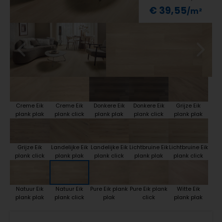
€ 39,55
Creme Eik
Creme Eik
Donkere Eik
Donkere Eik
Grijze Eik
plank plak
plank click
plank plak
plank click
plank plak
Grijze Eik
Landelijke Eik
Landelijke Eik
Lichtbruine Eik
Lichtbruine Eik
plank click
plank plak
plank click
plank plak
plank click
Natuur Eik
Natuur Eik
Pure Eik plank
Pure Eik plank
Witte Eik
plank plak
plank click
plak
click
plank plak