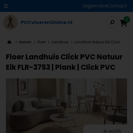
Legservice
Contact
0
PVCvloerenOnline.nl
Merken
Floer
Landhuis
Landhuis Natuur Eik Click
Floer Landhuis Click PVC Natuur
Eik FLR-3753 | Plank | Click PVC
€ 43,95