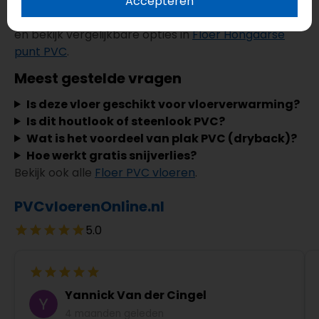
Accepteren
Ontdek de volledige serie via
Floer Hongaarse Punt
en bekijk vergelijkbare opties in
Floer Hongaarse
punt PVC
.
Meest gestelde vragen
Is deze vloer geschikt voor vloerverwarming?
Is dit houtlook of steenlook PVC?
Wat is het voordeel van plak PVC (dryback)?
Hoe werkt gratis snijverlies?
Bekijk ook alle
Floer PVC vloeren
.
PVCvloerenOnline.nl
5.0
Yannick Van der Cingel
4 maanden geleden