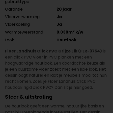
gebruiktype
Garantie
20 jaar
Vloerverwarming
Ja
Vloerkoeling
Ja
2
Warmteweerstand
0.039m
k/w
Look
Houtlook
Floer Landhuis Click PVC Grijze Eik (FLR-3754)
is
een click PVC vloer in PVC planken met een
hoogwaardige houtlook. Een doordachte keuze als
je een duurzame vloer zoekt met een luxe look. Het
dessin oogt naturel en laat je meubels mooi tot hun
recht komen. Zoek je Floer Landhuis Click PVC
houtlook rigid click PVC? Dan zit je hier goed.
Sfeer & uitstraling
De houtlook geeft een warme, natuurlijke basis en
past bij uiteenlopende interieurstijlen. Het dessin