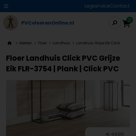
Legservice
Contact
0
PVCvloerenOnline.nl
Merken
Floer
Landhuis
Landhuis Grijze Eik Click
Floer Landhuis Click PVC Grijze
Eik FLR-3754 | Plank | Click PVC
€ 43,95