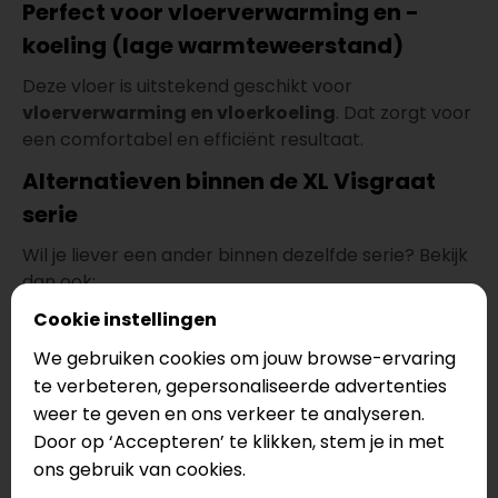
Perfect voor vloerverwarming en -
koeling (lage warmteweerstand)
Deze vloer is uitstekend geschikt voor
vloerverwarming en vloerkoeling
. Dat zorgt voor
een comfortabel en efficiënt resultaat.
Alternatieven binnen de XL Visgraat
serie
Wil je liever een ander binnen dezelfde serie? Bekijk
dan ook:
Therdex XL Visgraat 9080
Cookie instellingen
Therdex XL Visgraat 9090
We gebruiken cookies om jouw browse-ervaring
Therdex XL Visgraat 9100
te verbeteren, gepersonaliseerde advertenties
Snel online te bestellen met gratis
weer te geven en ons verkeer te analyseren.
Door op ‘Accepteren’ te klikken, stem je in met
snijverlies
ons gebruik van cookies.
Deze vloer is
snel online te bestellen
. Je rekent