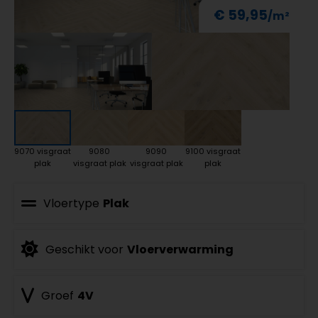
€ 59,95
9070 visgraat
9080
9090
9100 visgraat
plak
visgraat plak
visgraat plak
plak
Vloertype
Plak
Geschikt voor
Vloerverwarming
Groef
4V