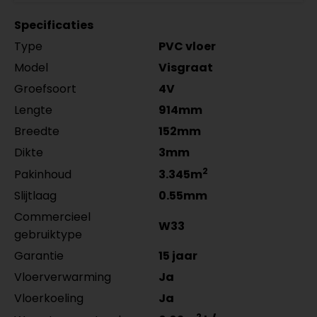
RAL9016 gelakt 5556.0914.19
zwart gefolied
MDF plinten 12 cm
Meter
Aantal
per lengte: mm, € 16,95 p/st
5555.0725.19
Specificaties
Amsterdam 120x12mm
per lengte: mm, € 9,95 p/st
Type
PVC vloer
RAL9016 gelakt 5554.1211.19
per lengte: mm, € 21,95 p/st
Model
Visgraat
Groefsoort
4V
Lengte
914mm
Breedte
152mm
Dikte
3mm
2
Pakinhoud
3.345m
Slijtlaag
0.55mm
Commercieel
W33
gebruiktype
Garantie
15 jaar
Vloerverwarming
Ja
Vloerkoeling
Ja
2