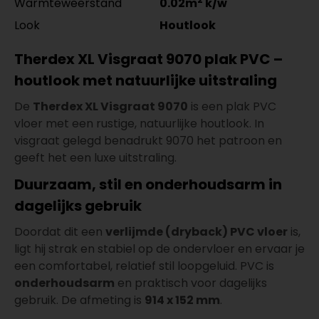
Warmteweerstand
0.02m
k/w
Look
Houtlook
Therdex XL Visgraat 9070 plak PVC –
houtlook met natuurlijke uitstraling
De
Therdex XL Visgraat 9070
is een plak PVC
vloer met een rustige, natuurlijke houtlook. In
visgraat gelegd benadrukt 9070 het patroon en
geeft het een luxe uitstraling.
Duurzaam, stil en onderhoudsarm in
dagelijks gebruik
Doordat dit een
verlijmde (dryback) PVC vloer
is,
ligt hij strak en stabiel op de ondervloer en ervaar je
een comfortabel, relatief stil loopgeluid. PVC is
onderhoudsarm
en praktisch voor dagelijks
gebruik. De afmeting is
914 x 152 mm
.