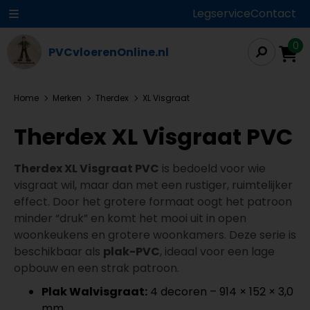
Legservice
Contact
0
PVCvloerenOnline.nl
Home
Merken
Therdex
XL Visgraat
Therdex XL Visgraat PVC
Therdex XL Visgraat PVC
is bedoeld voor wie
visgraat wil, maar dan met een rustiger, ruimtelijker
effect. Door het grotere formaat oogt het patroon
minder “druk” en komt het mooi uit in open
woonkeukens en grotere woonkamers. Deze serie is
beschikbaar als
plak-PVC
, ideaal voor een lage
opbouw en een strak patroon.
Plak Walvisgraat:
4 decoren – 914 × 152 × 3,0
mm