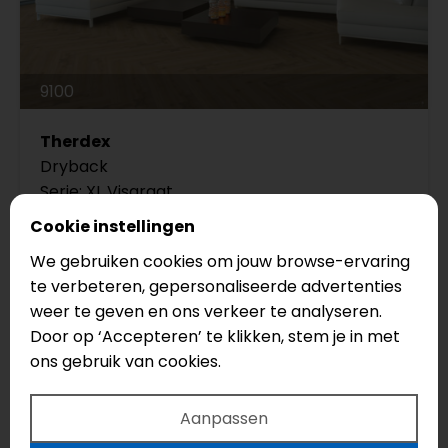
9100
Therdex
Dryback
Serie: XL Visgraat
Cookie instellingen
Legmethode: Plak
We gebruiken cookies om jouw browse-ervaring
Vloertype: Visgraat
te verbeteren, gepersonaliseerde advertenties
weer te geven en ons verkeer te analyseren.
€59,95
Door op ‘Accepteren’ te klikken, stem je in met
ons gebruik van cookies.
Waarom XL visgraat?
Aanpassen
XL visgraat combineert het luxe patroon met meer