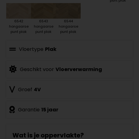
punt plak
6542
6543
6544
hongaarse
hongaarse
hongaarse
punt plak
punt plak
punt plak
Vloertype
Plak
Geschikt voor
Vloerverwarming
Groef
4V
Garantie
15 jaar
Wat is je oppervlakte?