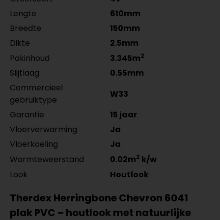
Lengte
610mm
Breedte
150mm
Dikte
2.5mm
2
Pakinhoud
3.345m
Slijtlaag
0.55mm
Commercieel
W33
gebruiktype
Garantie
15 jaar
Vloerverwarming
Ja
Vloerkoeling
Ja
2
Warmteweerstand
0.02m
k/w
Look
Houtlook
Therdex Herringbone Chevron 6041
plak PVC – houtlook met natuurlijke