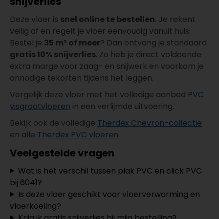
snijverlies
Deze vloer is
snel online te bestellen
. Je rekent
veilig af en regelt je vloer eenvoudig vanuit huis.
Bestel je
35 m² of meer
? Dan ontvang je standaard
gratis 10% snijverlies
. Zo heb je direct voldoende
extra marge voor zaag- en snijwerk en voorkom je
onnodige tekorten tijdens het leggen.
Vergelijk deze vloer met het volledige aanbod
PVC
visgraatvloeren
in een verlijmde uitvoering.
Bekijk ook de volledige
Therdex Chevron-collectie
en alle
Therdex PVC vloeren
.
Veelgestelde vragen
Wat is het verschil tussen plak PVC en click PVC
bij 6041?
Is deze vloer geschikt voor vloerverwarming en
vloerkoeling?
Krijg ik gratis snijverlies bij mijn bestelling?