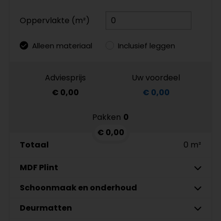
Oppervlakte (m²)
Alleen materiaal
Inclusief leggen
Adviesprijs
Uw voordeel
€ 0,00
€ 0,00
Pakken
0
€ 0,00
Totaal
0 m²
MDF Plint
7 cm
Schoonmaak en onderhoud
9 cm
Deurmatten
MDF plinten 7 cm
Co-Pro Schoonmaak en
Meter
Aantal
Aantal
Amsterdam 70x12mm
Onderhoud PVC Reiniger 4862