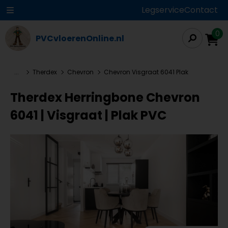
Legservice
Contact
0
PVCvloerenOnline.nl
...
Therdex
Chevron
Chevron Visgraat 6041 Plak
Therdex Herringbone Chevron
6041 | Visgraat | Plak PVC