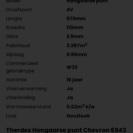
Model
Hongaarse punt
Groefsoort
4V
Lengte
570mm
Breedte
110mm
Dikte
2.5mm
2
Pakinhoud
3.397m
Slijtlaag
0.55mm
Commercieel
W33
gebruiktype
Garantie
15 jaar
Vloerverwarming
Ja
Vloerkoeling
Ja
2
Warmteweerstand
0.02m
k/w
Look
Houtlook
Therdex Hongaarse punt Chevron 6543