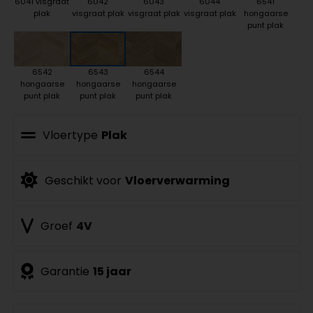
6041 visgraat
6042
6043
6044
6541
plak
visgraat plak
visgraat plak
visgraat plak
hongaarse
punt plak
6542
6543
6544
hongaarse
hongaarse
hongaarse
punt plak
punt plak
punt plak
Vloertype
Plak
Geschikt voor
Vloerverwarming
Groef
4V
Garantie
15 jaar