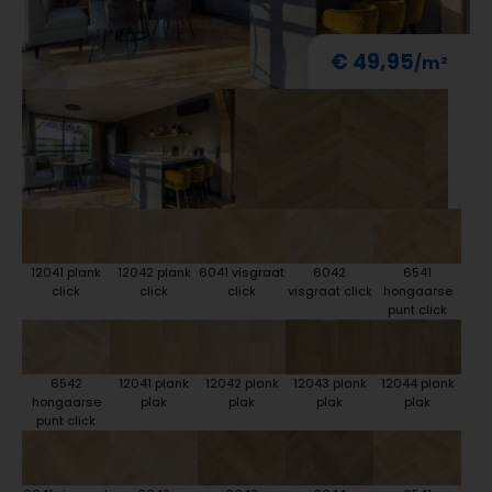
€ 49,95
12041 plank
12042 plank
6041 visgraat
6042
6541
click
click
click
visgraat click
hongaarse
punt click
6542
12041 plank
12042 plank
12043 plank
12044 plank
hongaarse
plak
plak
plak
plak
punt click