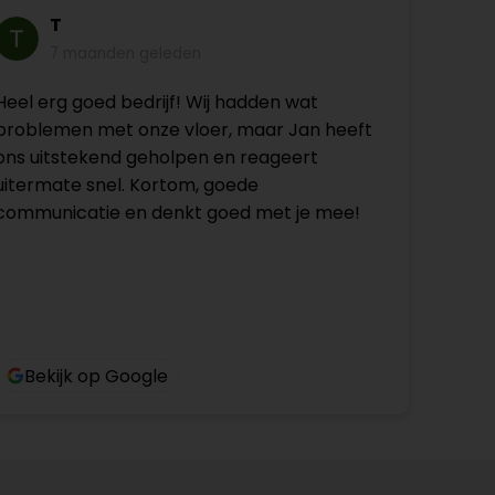
T
7 maanden geleden
Heel erg goed bedrijf! Wij hadden wat
problemen met onze vloer, maar Jan heeft
ons uitstekend geholpen en reageert
uitermate snel. Kortom, goede
communicatie en denkt goed met je mee!
Bekijk op Google