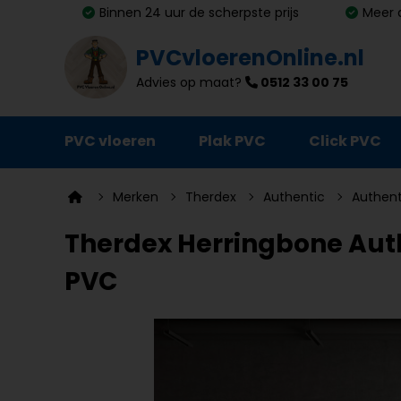
Binnen 24 uur de scherpste prijs
Meer 
PVCvloerenOnline.nl
Advies op maat?
0512 33 00 75
PVC vloeren
Plak PVC
Click PVC
Ondervloeren
Merken
Therdex
Authentic
Authent
Plinten
Therdex Herringbone Authe
Deurmatten
PVC
Vloer- en trapprofielen
Lijm, primer en egalisatie
Schoonmaak en onderhoud