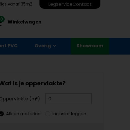
Legservice
Contact
erlies vanaf 35m2
0
Winkelwagen
unt PVC
Overig
Showroom
Wat is je oppervlakte?
Oppervlakte (m²)
Alleen materiaal
Inclusief leggen