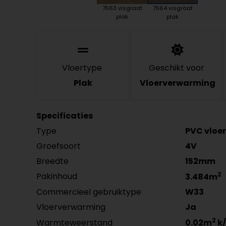
7563 visgraat
7564 visgraat
plak
plak
Vloertype
Geschikt voor
Plak
Vloerverwarming
Specificaties
Type
PVC vloer
Groefsoort
4V
Breedte
152mm
2
Pakinhoud
3.484m
Commercieel gebruiktype
W33
Vloerverwarming
Ja
2
Warmteweerstand
0.02m
k