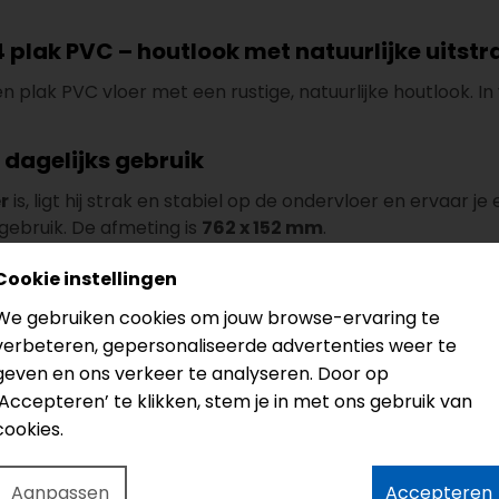
plak PVC – houtlook met natuurlijke uitstr
en plak PVC vloer met een rustige, natuurlijke houtlook. 
 dagelijks gebruik
r
is, ligt hij strak en stabiel op de ondervloer en ervaar je
 gebruik. De afmeting is
762 x 152 mm
.
koeling (lage warmteweerstand)
Cookie instellingen
warming en vloerkoeling
. Dat zorgt voor een comfortabe
We gebruiken cookies om jouw browse-ervaring te
verbeteren, gepersonaliseerde advertenties weer te
 Authentic serie
geven en ons verkeer te analyseren. Door op
kijk dan ook:
‘Accepteren’ te klikken, stem je in met ons gebruik van
cookies.
Aanpassen
Accepteren