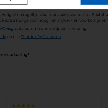
ijverlies
t veilig af en regelt je vloer eenvoudig vanuit huis. Bestel j
nde extra marge voor zaag- en snijwerk en voorkom je onn
VC visgraatvloeren
in een verlijmde uitvoering.
ctie
en alle
Therdex PVC vloeren
.
en vloerkoeling?