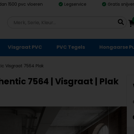
dan 1500 pvc vloeren
Legservice
Gratis snijv
Visgraat PVC
PVC Tegels
Hongaarse P
ic Visgraat 7564 Plak
ntic 7564 | Visgraat | Plak