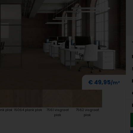
€ 49,95
nk plak
15064 plank plak
7561 visgraat
7562 visgraat
plak
plak