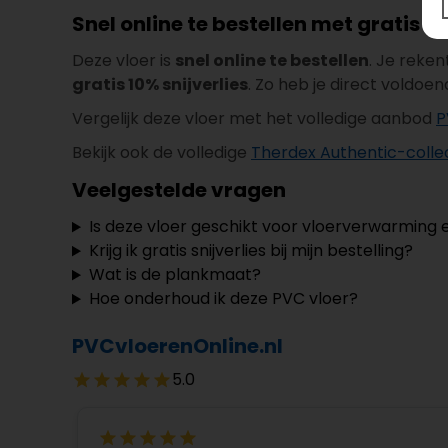
Snel online te bestellen met gratis sn
Deze vloer is
snel online te bestellen
. Je reken
gratis 10% snijverlies
. Zo heb je direct voldoe
Vergelijk deze vloer met het volledige aanbod
P
Bekijk ook de volledige
Therdex Authentic-colle
Veelgestelde vragen
Is deze vloer geschikt voor vloerverwarming 
Krijg ik gratis snijverlies bij mijn bestelling?
Wat is de plankmaat?
Hoe onderhoud ik deze PVC vloer?
PVCvloerenOnline.nl
5.0