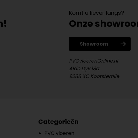
Komt u liever langs?
n!
Onze showro
Showroom
PVCvloerenOnline.nl
Âlde Dyk 18a
9288 XC Kootstertille
Categorieën
PVC vloeren