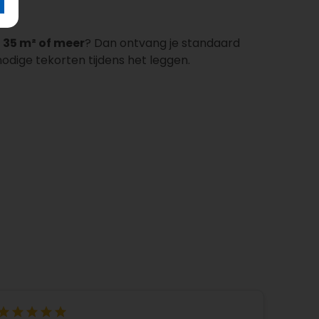
e
35 m² of meer
? Dan ontvang je standaard
odige tekorten tijdens het leggen.