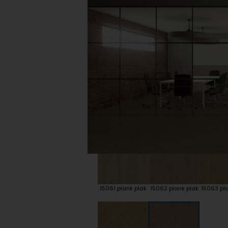
Plint accessoires
Traprenovatie
15061 plank plak
15062 plank plak
15063 pla