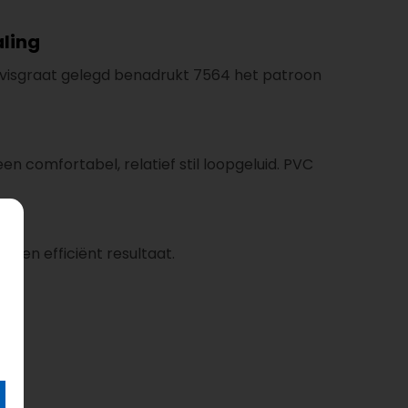
aling
In visgraat gelegd benadrukt 7564 het patroon
 een comfortabel, relatief stil loopgeluid. PVC
l en efficiënt resultaat.