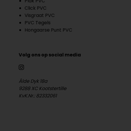
Plak PVC
Click PVC
Visgraat PVC
PVC Tegels
Hongaarse Punt PVC
Volg ons op social media
Âlde Dyk 18a
9288 XC Kootstertille
KvK.Nr.: 82332061