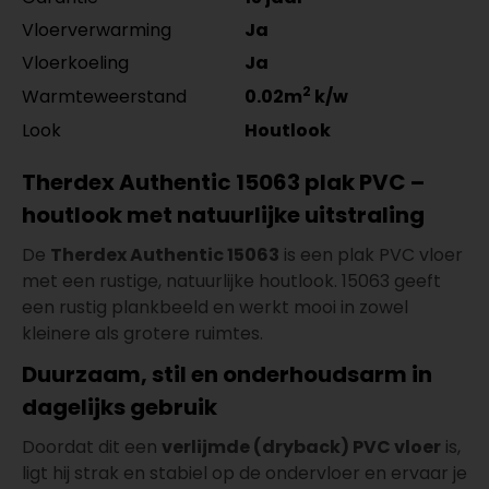
Vloerverwarming
Ja
Vloerkoeling
Ja
2
Warmteweerstand
0.02m
k/w
Look
Houtlook
Therdex Authentic 15063 plak PVC –
houtlook met natuurlijke uitstraling
De
Therdex Authentic 15063
is een plak PVC vloer
met een rustige, natuurlijke houtlook. 15063 geeft
een rustig plankbeeld en werkt mooi in zowel
kleinere als grotere ruimtes.
Duurzaam, stil en onderhoudsarm in
dagelijks gebruik
Doordat dit een
verlijmde (dryback) PVC vloer
is,
ligt hij strak en stabiel op de ondervloer en ervaar je