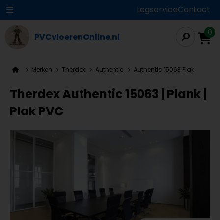
Legservice
Contact
0
PVCvloerenOnline.nl
Merken
Therdex
Authentic
Authentic 15063 Plak
Therdex Authentic 15063 | Plank |
Plak PVC