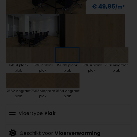
€ 49,95
15061 plank
15062 plank
15063 plank
15064 plank
7561 visgraat
plak
plak
plak
plak
plak
7562 visgraat
7563 visgraat
7564 visgraat
plak
plak
plak
Vloertype
Plak
Geschikt voor
Vloerverwarming