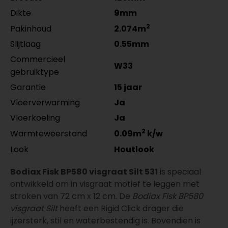
Dikte
9mm
2
Pakinhoud
2.074m
Slijtlaag
0.55mm
Commercieel
W33
gebruiktype
Garantie
15 jaar
Vloerverwarming
Ja
Vloerkoeling
Ja
2
Warmteweerstand
0.09m
k/w
Look
Houtlook
Bodiax Fisk BP580 visgraat Silt 531
is speciaal
ontwikkeld om in visgraat motief te leggen met
stroken van 72 cm x 12 cm. De
Bodiax Fisk BP580
visgraat Silt
heeft een Rigid Click drager die
ijzersterk, stil en waterbestendig is. Bovendien is