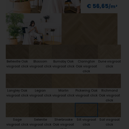
€ 56,65
Belleville Oak
Blossom
Burnaby Oak
Clarington
Dune visgraat
visgraat click
visgraat click
visgraat click
Oak visgraat
click
click
Langley Oak
Legian
Marlin
Pickering Oak
Richmond
visgraat click
visgraat click
visgraat click
visgraat click
Oak visgraat
click
Sage
Selenite
Sherbrooke
Silt visgraat
Soil visgraat
visgraat click
visgraat click
Oak visgraat
click
click