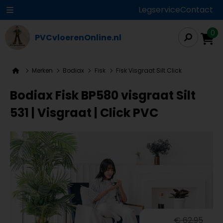
Legservice
Contact
0
PVCvloerenOnline.nl
Merken
Bodiax
Fisk
Fisk Visgraat Silt Click
Bodiax Fisk BP580 visgraat Silt
531 | Visgraat | Click PVC
€ 62,95