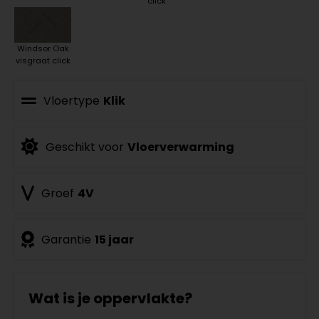
click
Windsor Oak
visgraat click
Vloertype
Klik
Geschikt voor
Vloerverwarming
Groef
4V
Garantie
15 jaar
Wat is je oppervlakte?