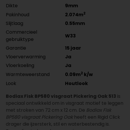
Dikte
9mm
2
Pakinhoud
2.074m
Slijtlaag
0.55mm
Commercieel
W33
gebruiktype
Garantie
15 jaar
Vloerverwarming
Ja
Vloerkoeling
Ja
2
Warmteweerstand
0.09m
k/w
Look
Houtlook
Bodiax Fisk BP580 visgraat Pickering Oak 513
is
speciaal ontwikkeld om in visgraat motief te leggen
met stroken van 72 cm x 12 cm. De
Bodiax Fisk
BP580 visgraat Pickering Oak
heeft een Rigid Click
drager die ijzersterk, stil en waterbestendig is.