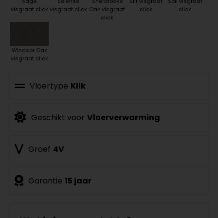
Sage
Selenite
Sherbrooke
Silt visgraat
Soil visgraat
visgraat click
visgraat click
Oak visgraat
click
click
click
Windsor Oak
visgraat click
Vloertype
Klik
Geschikt voor
Vloerverwarming
Groef
4V
Garantie
15 jaar