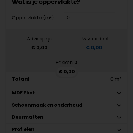
Wat is je oppervlakte?
Oppervlakte (m²)
Adviesprijs
Uw voordeel
€ 0,00
€ 0,00
Pakken
0
€ 0,00
Totaal
0 m²
MDF Plint
7 cm
Schoonmaak en onderhoud
9 cm
Deurmatten
MDF plinten 7 cm
Co-Pro Schoonmaak en
Meter
Aantal
Aantal
Amsterdam 70x15mm
Onderhoud PVC Reiniger 4862
12 cm
Profielen
MDF plinten 9 cm
Gelasta Xtreme SDN carbon 99
Meter
Aantal
Meter
RAL9010 gelakt
€ 19,95 p/st