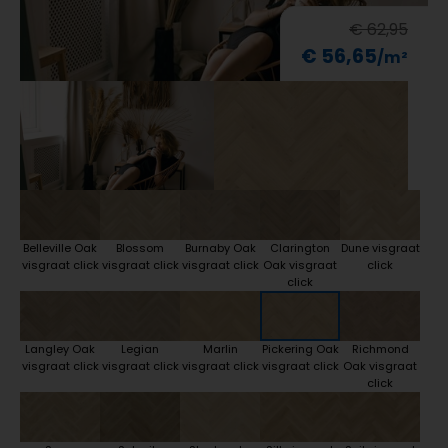
€ 62,95
€ 56,65
Belleville Oak
Blossom
Burnaby Oak
Clarington
Dune visgraat
visgraat click
visgraat click
visgraat click
Oak visgraat
click
click
Langley Oak
Legian
Marlin
Pickering Oak
Richmond
visgraat click
visgraat click
visgraat click
visgraat click
Oak visgraat
click