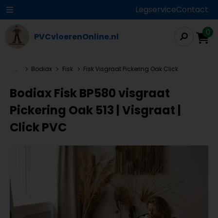
Legservice
Contact
0
PVCvloerenOnline.nl
...
Bodiax
Fisk
Fisk Visgraat Pickering Oak Click
Bodiax Fisk BP580 visgraat
Pickering Oak 513 | Visgraat |
Click PVC