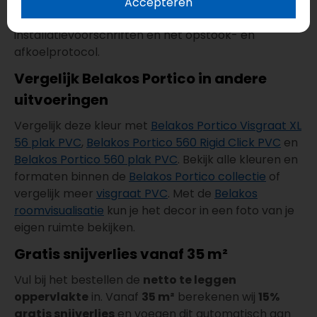
K/W
is deze click PVC vloer geschikt voor
Accepteren
vloerverwarming. Volg bij plaatsing altijd de
installatievoorschriften en het opstook- en
afkoelprotocol.
Vergelijk Belakos Portico in andere
uitvoeringen
Vergelijk deze kleur met
Belakos Portico Visgraat XL
56 plak PVC
,
Belakos Portico 560 Rigid Click PVC
en
Belakos Portico 560 plak PVC
. Bekijk alle kleuren en
formaten binnen de
Belakos Portico collectie
of
vergelijk meer
visgraat PVC
. Met de
Belakos
roomvisualisatie
kun je het decor in een foto van je
eigen ruimte bekijken.
Gratis snijverlies vanaf 35 m²
Vul bij het bestellen de
netto te leggen
oppervlakte
in. Vanaf
35 m²
berekenen wij
15%
gratis snijverlies
en voegen dit automatisch aan