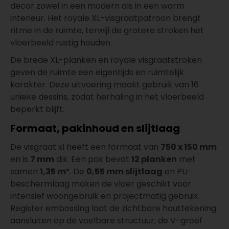
decor zowel in een modern als in een warm
interieur. Het royale XL-visgraatpatroon brengt
ritme in de ruimte, terwijl de grotere stroken het
vloerbeeld rustig houden.
De brede XL-planken en royale visgraatstroken
geven de ruimte een eigentijds en ruimtelijk
karakter. Deze uitvoering maakt gebruik van 16
unieke dessins, zodat herhaling in het vloerbeeld
beperkt blijft.
Formaat, pakinhoud en slijtlaag
De visgraat xl heeft een formaat van
750 x 150 mm
en is
7 mm
dik. Een pak bevat
12 planken
met
samen
1,35 m²
. De
0,55 mm slijtlaag
en PU-
beschermlaag maken de vloer geschikt voor
intensief woongebruik en projectmatig gebruik.
Register embossing laat de zichtbare houttekening
aansluiten op de voelbare structuur; de V-groef