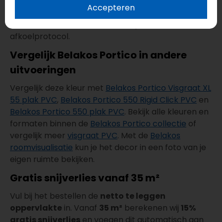
K/W
is deze click PVC vloer geschikt voor
Accepteren
vloerverwarming. Volg bij plaatsing altijd de
installatievoorschriften en het opstook- en
afkoelprotocol.
Vergelijk Belakos Portico in andere
uitvoeringen
Vergelijk deze kleur met
Belakos Portico Visgraat XL
55 plak PVC
,
Belakos Portico 550 Rigid Click PVC
en
Belakos Portico 550 plak PVC
. Bekijk alle kleuren en
formaten binnen de
Belakos Portico collectie
of
vergelijk meer
visgraat PVC
. Met de
Belakos
roomvisualisatie
kun je het decor in een foto van je
eigen ruimte bekijken.
Gratis snijverlies vanaf 35 m²
Vul bij het bestellen de
netto te leggen
oppervlakte
in. Vanaf
35 m²
berekenen wij
15%
gratis snijverlies
en voegen dit automatisch aan