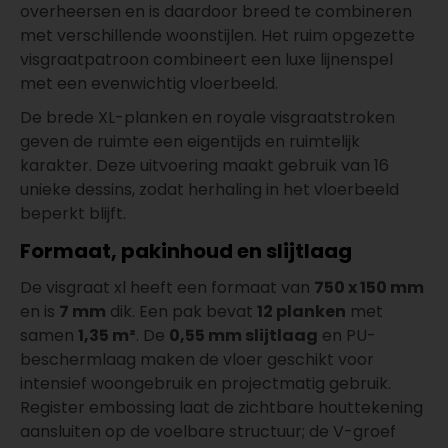
overheersen en is daardoor breed te combineren
met verschillende woonstijlen. Het ruim opgezette
visgraatpatroon combineert een luxe lijnenspel
met een evenwichtig vloerbeeld.
De brede XL-planken en royale visgraatstroken
geven de ruimte een eigentijds en ruimtelijk
karakter. Deze uitvoering maakt gebruik van 16
unieke dessins, zodat herhaling in het vloerbeeld
beperkt blijft.
Formaat, pakinhoud en slijtlaag
De visgraat xl heeft een formaat van
750 x 150 mm
en is
7 mm
dik. Een pak bevat
12 planken
met
samen
1,35 m²
. De
0,55 mm slijtlaag
en PU-
beschermlaag maken de vloer geschikt voor
intensief woongebruik en projectmatig gebruik.
Register embossing laat de zichtbare houttekening
aansluiten op de voelbare structuur; de V-groef