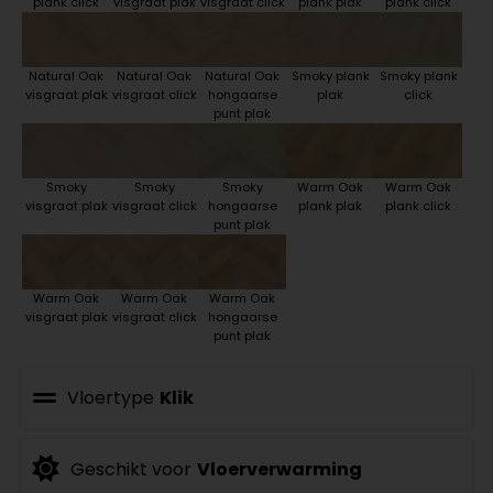
plank click
visgraat plak
visgraat click
plank plak
plank click
Natural Oak
Natural Oak
Natural Oak
Smoky plank
Smoky plank
visgraat plak
visgraat click
hongaarse
plak
click
punt plak
Smoky
Smoky
Smoky
Warm Oak
Warm Oak
visgraat plak
visgraat click
hongaarse
plank plak
plank click
punt plak
Warm Oak
Warm Oak
Warm Oak
visgraat plak
visgraat click
hongaarse
punt plak
Vloertype
Klik
Geschikt voor
Vloerverwarming