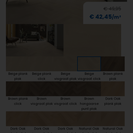
€ 49,95
€ 42,45
Beige plank
Beige plank
Beige
Beige
Brown plank
plak
click
visgraat plak
visgraat click
plak
Brown plank
Brown
Brown
Brown
Dark Oak
click
visgraat plak
visgraat click
hongaarse
plank plak
punt plak
Dark Oak
Dark Oak
Dark Oak
Natural Oak
Natural Oak