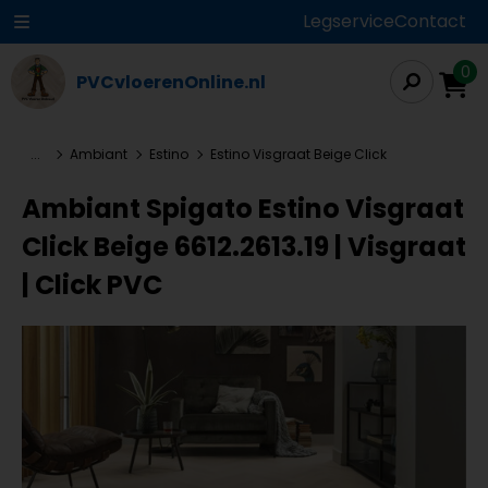
Legservice
Contact
0
PVCvloerenOnline.nl
...
Ambiant
Estino
Estino Visgraat Beige Click
Ambiant Spigato Estino Visgraat
Click Beige 6612.2613.19 | Visgraat
| Click PVC