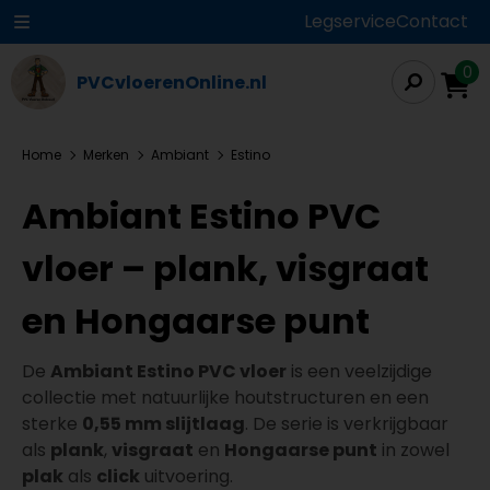
Legservice
Contact
0
PVCvloerenOnline.nl
Home
Merken
Ambiant
Estino
Ambiant Estino PVC
vloer – plank, visgraat
en Hongaarse punt
De
Ambiant Estino PVC vloer
is een veelzijdige
collectie met natuurlijke houtstructuren en een
sterke
0,55 mm slijtlaag
. De serie is verkrijgbaar
als
plank
,
visgraat
en
Hongaarse punt
in zowel
plak
als
click
uitvoering.