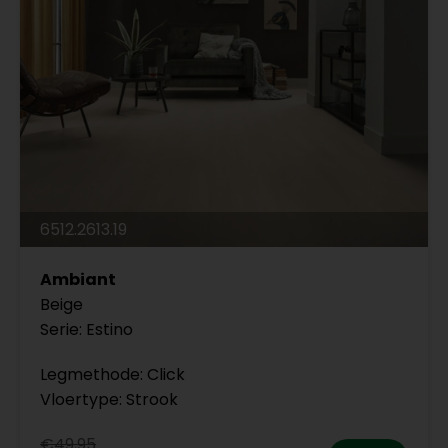
6512.2613.19
Ambiant
Beige
Serie: Estino
Legmethode: Click
Vloertype: Strook
€49,95