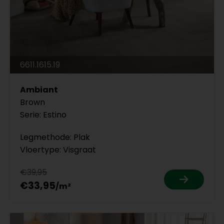
6611.1615.19
Ambiant
Brown
Serie: Estino
Legmethode: Plak
Vloertype: Visgraat
€39,95
€33,95