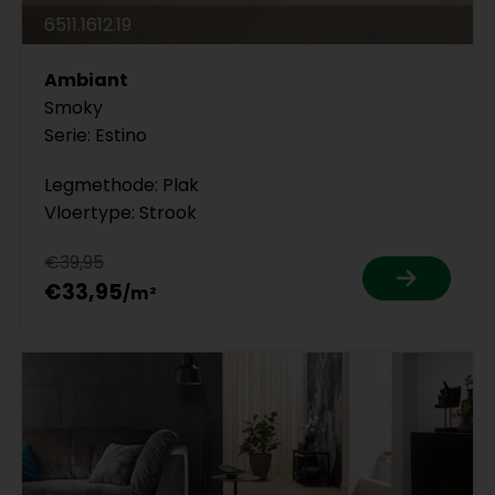
6511.1612.19
Ambiant
Smoky
Serie: Estino
Legmethode: Plak
Vloertype: Strook
€39,95
€33,95