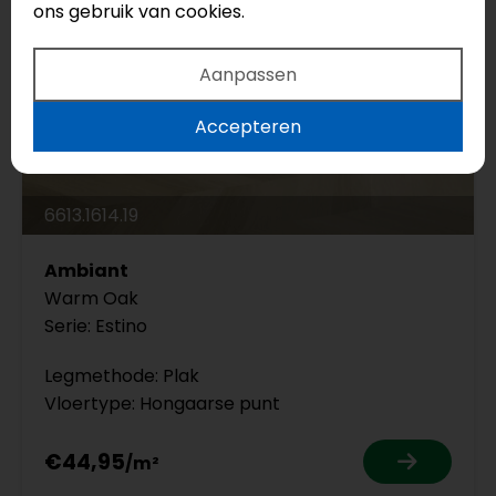
ons gebruik van cookies.
Aanpassen
Accepteren
6613.1614.19
Ambiant
Warm Oak
Serie: Estino
Legmethode: Plak
Vloertype: Hongaarse punt
€44,95