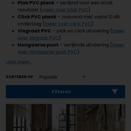
Plak PVC plank
– verlijmd voor een strak
resultaat (
meer over plak PVC
)
Click PVC plank
– zwevend met vaste 10 dB
onderlaag (
meer over click PVC
)
Visgraat PVC
– plak en click uitvoering (
meer
over visgraat PVC
)
Hongaarse punt
– verlijmde uitvoering (
meer
over Hongaarse punt PVC
)
Lees meer...
SORTEREN OP
Filteren