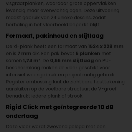
visgraatplanken, waardoor grote oppervlakken
levendig maar evenwichtig ogen. Deze uitvoering
maakt gebruik van 24 unieke dessins, zodat
herhaling in het vloerbeeld beperkt blijft.
Formaat, pakinhoud en slijtlaag
De xl-plank heeft een formaat van
1524 x 228 mm
en is
7 mm
dik. Een pak bevat
5 planken
met
samen
1,74 m²
. De
0,55 mm slijtlaag
en PU-
beschermlaag maken de vloer geschikt voor
intensief woongebruik en projectmatig gebruik.
Register embossing laat de zichtbare houttekening
aansluiten op de voelbare structuur; de V-groef
benadrukt iedere plank of strook.
Rigid Click met geïntegreerde 10 dB
onderlaag
Deze vloer wordt zwevend gelegd met een