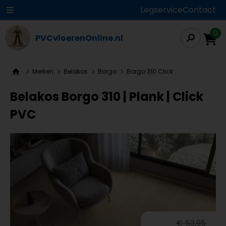
Legservice
Contact
0
PVCvloerenOnline.nl
Merken
Belakos
Borgo
Borgo 310 Click
Belakos Borgo 310 | Plank | Click
PVC
€ 53,95