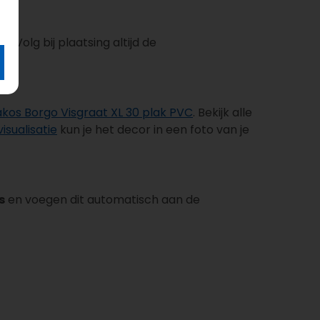
 Volg bij plaatsing altijd de
akos Borgo Visgraat XL 30 plak PVC
. Bekijk alle
sualisatie
kun je het decor in een foto van je
s
en voegen dit automatisch aan de