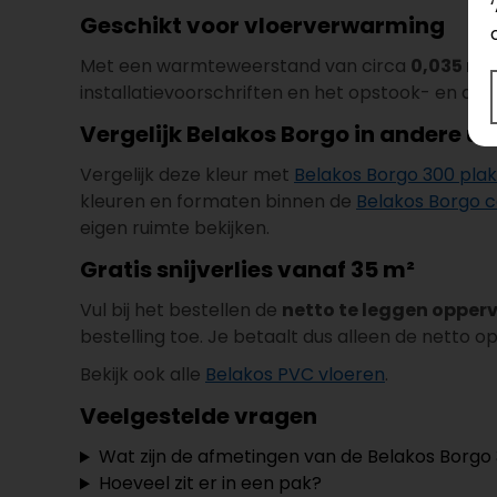
Geschikt voor vloerverwarming
Met een warmteweerstand van circa
0,035 m²
installatievoorschriften en het opstook- en afk
Vergelijk Belakos Borgo in andere u
Vergelijk deze kleur met
Belakos Borgo 300 pla
kleuren en formaten binnen de
Belakos Borgo c
eigen ruimte bekijken.
Gratis snijverlies vanaf 35 m²
Vul bij het bestellen de
netto te leggen opper
bestelling toe. Je betaalt dus alleen de netto o
Bekijk ook alle
Belakos PVC vloeren
.
Veelgestelde vragen
Wat zijn de afmetingen van de Belakos Borgo 
Hoeveel zit er in een pak?