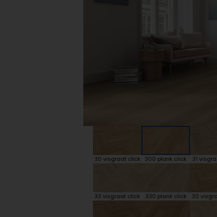
Plint accessoires
Traprenovatie
30 visgraat click
300 plank click
31 visgra
33 visgraat click
330 plank click
30 visgra