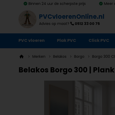
Binnen 24 uur de scherpste prijs
Meer 
PVCvloerenOnline.nl
Advies op maat?
0512 33 00 75
PVC vloeren
Plak PVC
Click PVC
Ondervloeren
Merken
Belakos
Borgo
Borgo 300 Cl
Plinten
Belakos Borgo 300 | Plank 
Deurmatten
Vloer- en trapprofielen
Lijm, primer en egalisatie
Schoonmaak en onderhoud