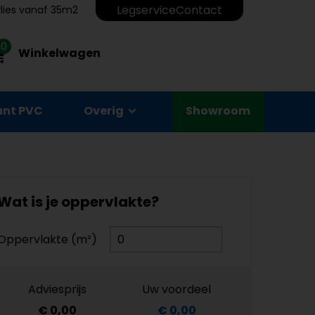
Legservice
Contact
erlies vanaf 35m2
0
Winkelwagen
unt PVC
Overig
Showroom
Wat is je oppervlakte?
Oppervlakte (m²)
Adviesprijs
Uw voordeel
€ 0,00
€ 0,00