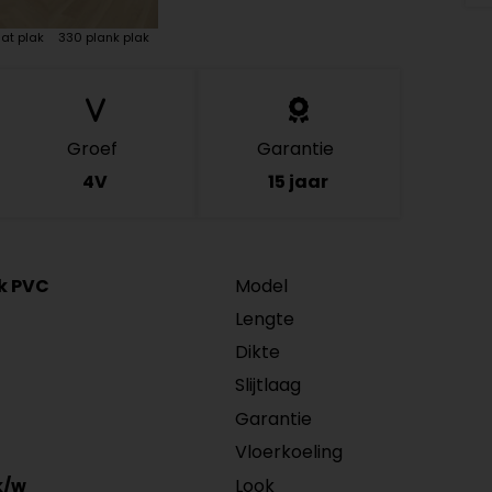
at plak
330 plank plak
Groef
Garantie
4V
15 jaar
ck PVC
Model
Lengte
Dikte
Slijtlaag
Garantie
Vloerkoeling
Look
k/w