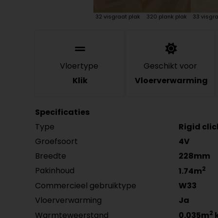
32 visgraat plak
320 plank plak
33 visgra
Vloertype
Geschikt voor
Klik
Vloerverwarming
Specificaties
Type
Rigid cli
Groefsoort
4V
Breedte
228mm
2
Pakinhoud
1.74m
Commercieel gebruiktype
W33
Vloerverwarming
Ja
2
Warmteweerstand
0.035m