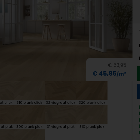
€ 53,95
€ 45,85
at click
310 plank click
32 visgraat click
320 plank click
at plak
300 plank plak
31 visgraat plak
310 plank plak