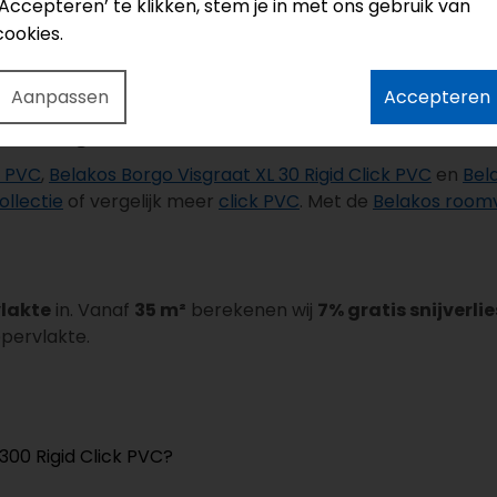
‘Accepteren’ te klikken, stem je in met ons gebruik van
cookies.
 K/W
is deze click PVC vloer geschikt voor vloerverwarming.
oelprotocol.
Aanpassen
Accepteren
itvoeringen
k PVC
,
Belakos Borgo Visgraat XL 30 Rigid Click PVC
en
Bel
ollectie
of vergelijk meer
click PVC
. Met de
Belakos roomvi
vlakte
in. Vanaf
35 m²
berekenen wij
7% gratis snijverlie
ppervlakte.
300 Rigid Click PVC?