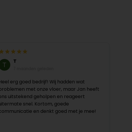
T
7 maanden geleden
Heel erg goed bedrijf! Wij hadden wat
problemen met onze vloer, maar Jan heeft
ons uitstekend geholpen en reageert
uitermate snel. Kortom, goede
communicatie en denkt goed met je mee!