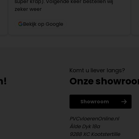
super krap). Volgende keer bestellen wij
zeker weer
Bekijk op Google
Komt u liever langs?
n!
Onze showro
Showroom
PVCvloerenOnline.nl
Âlde Dyk 18a
9288 XC Kootstertille