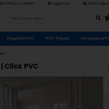
dan 1500 pvc vloeren
Legservice
Gratis snijv
Visgraat PVC
PVC Tegels
Hongaarse P
ick
| Click PVC