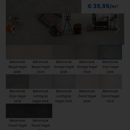
€ 35,95
Betonlook
Betonlook
Betonlook
Betonlook
Betonlook
Beige tegel
Beige tegel
Greige tegel
Greige tegel
Grijs tegel
plak
click
plak
click
plak
Betonlook
Betonlook
Betonlook
Betonlook
Betonlook
Grijs tegel
Lichtgrijs
Lichtgrijs
Zand tegel
Zand tegel
click
tegel plak
tegel click
plak
click
Betonlook
Betonlook
Zwart tegel
Zwart tegel