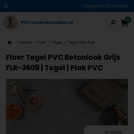
Legservice
Contact
0
PVCvloerenOnline.nl
Merken
Floer
Tegel
Tegel Grijs Plak
Floer Tegel PVC Betonlook Grijs
FLR-3608 | Tegel | Plak PVC
€ 39,95