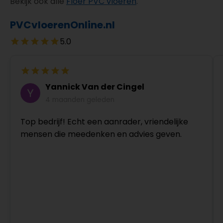
Bekijk ook alle
Floer PVC vloeren
.
PVCvloerenOnline.nl
5.0
Yannick Van der Cingel
4 maanden geleden
Top bedrijf! Echt een aanrader, vriendelijke
mensen die meedenken en advies geven.