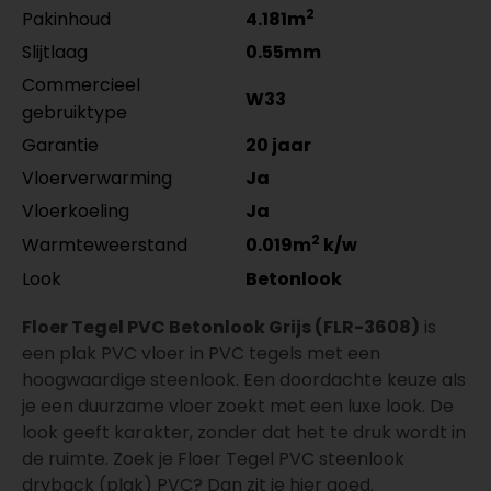
2
Pakinhoud
4.181m
Slijtlaag
0.55mm
Commercieel
W33
gebruiktype
Garantie
20 jaar
Vloerverwarming
Ja
Vloerkoeling
Ja
2
Warmteweerstand
0.019m
k/w
Look
Betonlook
Floer Tegel PVC Betonlook Grijs (FLR-3608)
is
een plak PVC vloer in PVC tegels met een
hoogwaardige steenlook. Een doordachte keuze als
je een duurzame vloer zoekt met een luxe look. De
look geeft karakter, zonder dat het te druk wordt in
de ruimte. Zoek je Floer Tegel PVC steenlook
dryback (plak) PVC? Dan zit je hier goed.