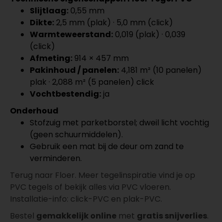
Slijtlaag:
0,55 mm
Dikte:
2,5 mm (plak) · 5,0 mm (click)
Warmteweerstand:
0,019 (plak) · 0,039
(click)
Afmeting:
914 × 457 mm
Pakinhoud / panelen:
4,181 m² (10 panelen)
plak · 2,088 m² (5 panelen) click
Vochtbestendig:
ja
Onderhoud
Stofzuig met parketborstel; dweil licht vochtig
(geen schuurmiddelen).
Gebruik een mat bij de deur om zand te
verminderen.
Terug naar Floer. Meer tegelinspiratie vind je op
PVC tegels of bekijk alles via PVC vloeren.
Installatie-info: click-PVC en plak-PVC.
Bestel
gemakkelijk online
met
gratis snijverlies
.