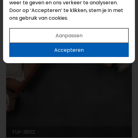
weer te geven en ons verkeer te analyseren.
Vloertype: Tegel
Door op ‘Accepteren’ te klikken, stem je in met
ons gebruik van cookies.
€43,95
€39,95
Aanpassen
Accepteren
FLR-3802