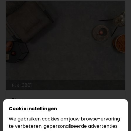
FLR-3801
Floer
Betonlook Grijs
Cookie instellingen
Serie: Tegel
We gebruiken cookies om jouw browse-ervaring
te verbeteren, gepersonaliseerde advertenties
Legmethode: Click