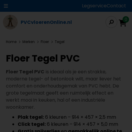
Legservice
Contact
0
PVCvloerenOnline.nl
Home
Merken
Floer
Tegel
Floer Tegel PVC
Floer Tegel PVC
is ideaal als je een strakke,
moderne tegel- of betonlook wilt, maar liever het
comfort en onderhoudsgemak van PVC hebt. De
grote tegelmaat geeft een ruimtelijk effect en
werkt mooi in keuken, hal of een industriële
woonkamer.
Plak tegel:
6 kleuren – 914 × 457 × 2,5 mm
Click tegel:
6 kleuren – 914 × 457 × 5,0 mm
Gratis snijverlies
en
gemakkelijk online te