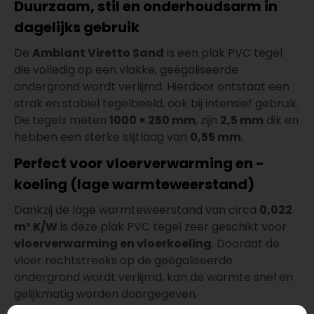
Duurzaam, stil en onderhoudsarm in
dagelijks gebruik
De
Ambiant Viretto Sand
is een plak PVC tegel
die volledig op een vlakke, geëgaliseerde
ondergrond wordt verlijmd. Hierdoor ontstaat een
strak en stabiel tegelbeeld, ook bij intensief gebruik.
De tegels meten
1000 × 250 mm
, zijn
2,5 mm
dik en
hebben een sterke slijtlaag van
0,55 mm
.
Perfect voor vloerverwarming en -
koeling (lage warmteweerstand)
Dankzij de lage warmteweerstand van circa
0,022
m² K/W
is deze plak PVC tegel zeer geschikt voor
vloerverwarming en vloerkoeling
. Doordat de
vloer rechtstreeks op de geëgaliseerde
ondergrond wordt verlijmd, kan de warmte snel en
gelijkmatig worden doorgegeven.