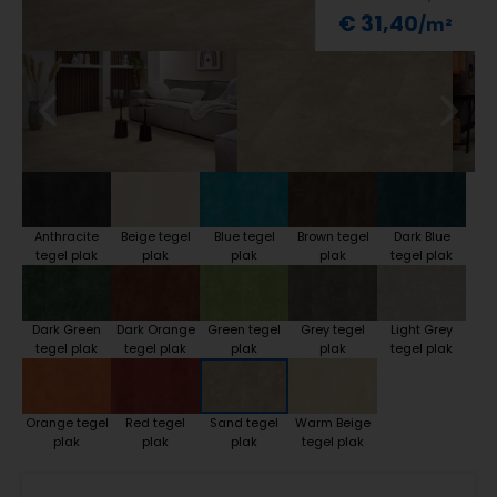
€ 31,40
Anthracite
Beige tegel
Blue tegel
Brown tegel
Dark Blue
tegel plak
plak
plak
plak
tegel plak
Dark Green
Dark Orange
Green tegel
Grey tegel
Light Grey
tegel plak
tegel plak
plak
plak
tegel plak
Orange tegel
Red tegel
Sand tegel
Warm Beige
plak
plak
plak
tegel plak