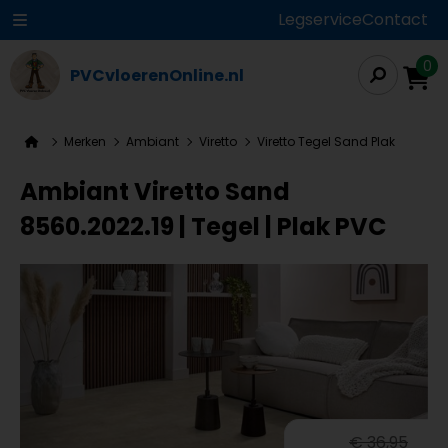
Legservice
Contact
0
PVCvloerenOnline.nl
Merken
Ambiant
Viretto
Viretto Tegel Sand Plak
Ambiant Viretto Sand
8560.2022.19 | Tegel | Plak PVC
€ 36,95