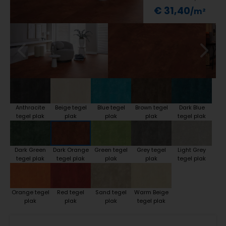
€ 31,40
Anthracite
Beige tegel
Blue tegel
Brown tegel
Dark Blue
tegel plak
plak
plak
plak
tegel plak
Dark Green
Dark Orange
Green tegel
Grey tegel
Light Grey
tegel plak
tegel plak
plak
plak
tegel plak
Orange tegel
Red tegel
Sand tegel
Warm Beige
plak
plak
plak
tegel plak