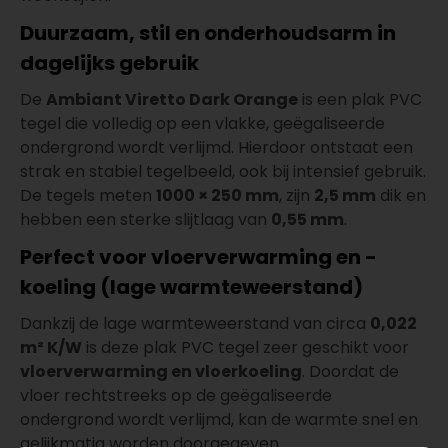
Duurzaam, stil en onderhoudsarm in
dagelijks gebruik
De
Ambiant Viretto Dark Orange
is een plak PVC
tegel die volledig op een vlakke, geëgaliseerde
ondergrond wordt verlijmd. Hierdoor ontstaat een
strak en stabiel tegelbeeld, ook bij intensief gebruik.
De tegels meten
1000 × 250 mm
, zijn
2,5 mm
dik en
hebben een sterke slijtlaag van
0,55 mm
.
Perfect voor vloerverwarming en -
koeling (lage warmteweerstand)
Dankzij de lage warmteweerstand van circa
0,022
m² K/W
is deze plak PVC tegel zeer geschikt voor
vloerverwarming en vloerkoeling
. Doordat de
vloer rechtstreeks op de geëgaliseerde
ondergrond wordt verlijmd, kan de warmte snel en
gelijkmatig worden doorgegeven.