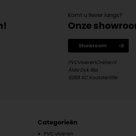
Komt u liever langs?
n!
Onze showro
Showroom
PVCvloerenOnline.nl
Âlde Dyk 18a
9288 XC Kootstertille
Categorieën
PVC vloeren