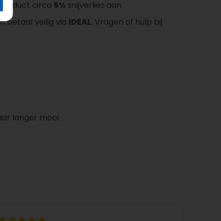
t product circa
5%
snijverlies aan.
n betaal veilig via
iDEAL
. Vragen of hulp bij
aar langer mooi.