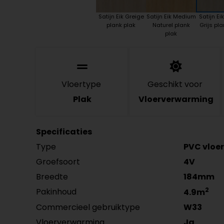
Satijn Eik Greige
Satijn Eik Medium
Satijn Ei
plank plak
Naturel plank
Grijs pla
plak
Vloertype
Geschikt voor
Plak
Vloerverwarming
Specificaties
Type
PVC vloer
Groefsoort
4V
Breedte
184mm
2
Pakinhoud
4.9m
Commercieel gebruiktype
W33
Vloerverwarming
Ja