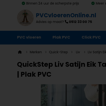
Binnen 24 uur de scherpste prijs
Meer 
PVCvloerenOnline.nl
Advies op maat?
0512 33 00 75
PVC vloeren
Plak PVC
Click PVC
Ondervloeren
Merken
Quick-Step
Liv
Liv Satijn E
Plinten
QuickStep Liv Satijn Eik T
Deurmatten
| Plak PVC
Vloer- en trapprofielen
Lijm, primer en egalisatie
Schoonmaak en onderhoud