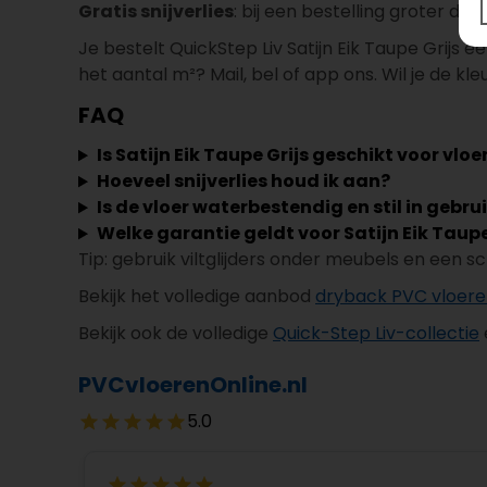
Gratis snijverlies
: bij een bestelling groter da
Je bestelt QuickStep Liv Satijn Eik Taupe Grijs e
het aantal m²? Mail, bel of app ons. Wil je de kl
FAQ
Is Satijn Eik Taupe Grijs geschikt voor vl
Hoeveel snijverlies houd ik aan?
Is de vloer waterbestendig en stil in gebru
Welke garantie geldt voor Satijn Eik Taupe
Tip: gebruik viltglijders onder meubels en een s
Bekijk het volledige aanbod
dryback PVC vloer
Bekijk ook de volledige
Quick-Step Liv-collectie
PVCvloerenOnline.nl
5.0