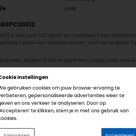
Look
/w
s SGSPC20312
12) is een plak PVC plank en combineert een realistisch
endelijk, ideaal voor dagelijks wonen. Door de verlijmde (d
nkamer, keuken of hal en geeft een rustige basis met een n
Cookie instellingen
pe Grijs SGSPC20312
We gebruiken cookies om jouw browse-ervaring te
verbeteren, gepersonaliseerde advertenties weer te
geven en ons verkeer te analyseren. Door op
‘Accepteren’ te klikken, stem je in met ons gebruik van
cookies.
rcieel: 25 jaar
 vochtig dweilen (pH-neutraal)
Aanpassen
Accepteren