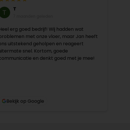
T
7 maanden geleden
Heel erg goed bedrijf! Wij hadden wat
problemen met onze vloer, maar Jan heeft
ons uitstekend geholpen en reageert
uitermate snel. Kortom, goede
communicatie en denkt goed met je mee!
Bekijk op Google