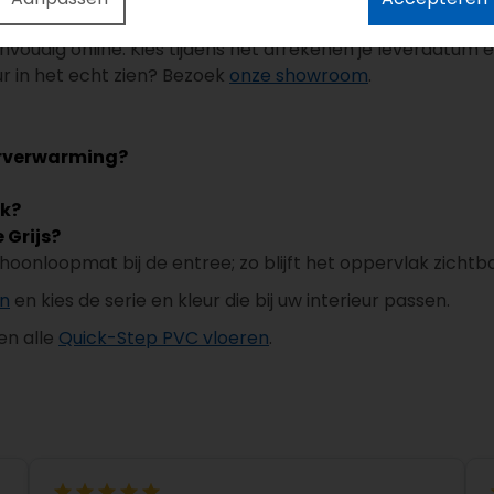
n 35 m² leveren wij het snijverlies gratis mee. Houd voor di
envoudig online. Kies tijdens het afrekenen je leverdatum e
eur in het echt zien? Bezoek
onze showroom
.
oerverwarming?
ik?
 Grijs?
choonloopmat bij de entree; zo blijft het oppervlak zichtb
en
en kies de serie en kleur die bij uw interieur passen.
en alle
Quick-Step PVC vloeren
.