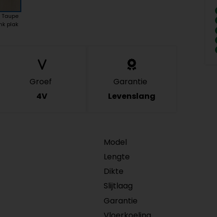
k Taupe
nk plak
Groef
Garantie
4V
Levenslang
Model
Lengte
Dikte
Slijtlaag
Garantie
Vloerkoeling