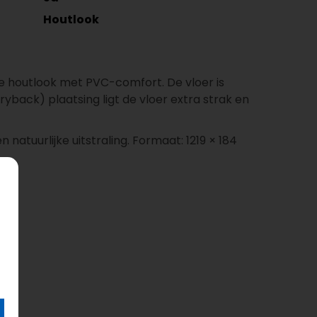
Houtlook
e houtlook met PVC-comfort. De vloer is
ryback) plaatsing ligt de vloer extra strak en
atuurlijke uitstraling. Formaat: 1219 × 184