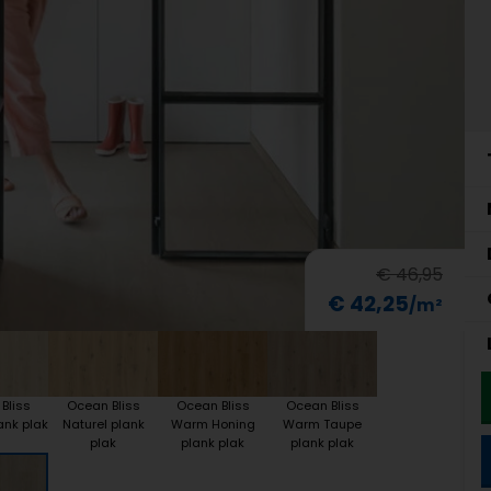
€ 46,95
€ 42,25
Bliss
Ocean Bliss
Ocean Bliss
Ocean Bliss
ank plak
Naturel plank
Warm Honing
Warm Taupe
plak
plank plak
plank plak