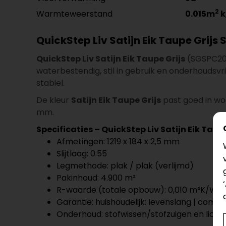
2
Warmteweerstand
0.015m
k
QuickStep Liv Satijn Eik Taupe Grij
QuickStep Liv Satijn Eik Taupe Grijs
(SGSPC203
waterbestendig, stil in gebruik en onderhoudsvri
stabiel.
De kleur
Satijn Eik Taupe Grijs
past goed in woo
mm.
Specificaties – QuickStep Liv Satijn Eik Tau
Afmetingen: 1219 x 184 x 2,5 mm
Slijtlaag: 0.55
Legmethode: plak / plak (verlijmd)
Pakinhoud: 4.900 m²
R-waarde (totale opbouw): 0,010 m²K/W
Garantie: huishoudelijk: levenslang | comme
Onderhoud: stofwissen/stofzuigen en licht