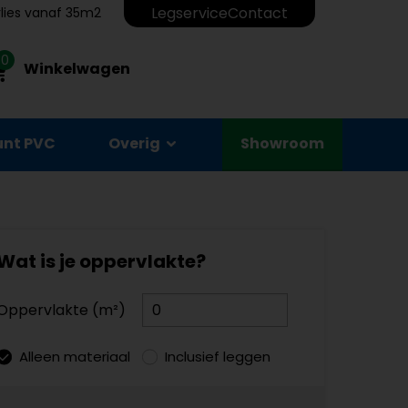
Legservice
Contact
erlies vanaf 35m2
0
Winkelwagen
unt PVC
Overig
Showroom
Wat is je oppervlakte?
Oppervlakte (m²)
Alleen materiaal
Inclusief leggen